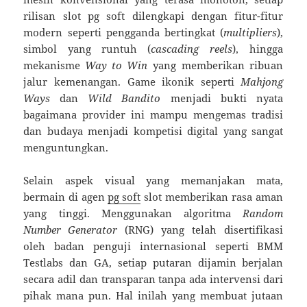
rilisan slot pg soft dilengkapi dengan fitur-fitur
modern seperti pengganda bertingkat (
multipliers
),
simbol yang runtuh (
cascading reels
), hingga
mekanisme
Way to Win
yang memberikan ribuan
jalur kemenangan. Game ikonik seperti
Mahjong
Ways
dan
Wild Bandito
menjadi bukti nyata
bagaimana provider ini mampu mengemas tradisi
dan budaya menjadi kompetisi digital yang sangat
menguntungkan.
Selain aspek visual yang memanjakan mata,
bermain di agen
pg soft
slot memberikan rasa aman
yang tinggi. Menggunakan algoritma
Random
Number Generator
(RNG) yang telah disertifikasi
oleh badan penguji internasional seperti BMM
Testlabs dan GA, setiap putaran dijamin berjalan
secara adil dan transparan tanpa ada intervensi dari
pihak mana pun. Hal inilah yang membuat jutaan