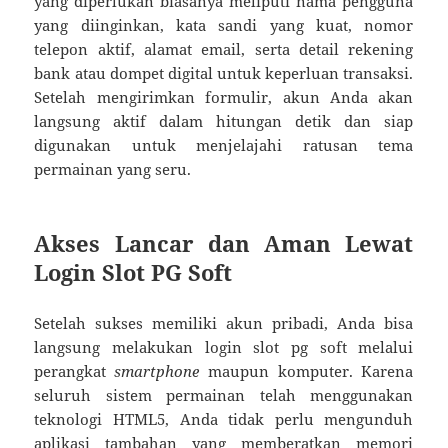
yang diperlukan biasanya meliputi nama pengguna
yang diinginkan, kata sandi yang kuat, nomor
telepon aktif, alamat email, serta detail rekening
bank atau dompet digital untuk keperluan transaksi.
Setelah mengirimkan formulir, akun Anda akan
langsung aktif dalam hitungan detik dan siap
digunakan untuk menjelajahi ratusan tema
permainan yang seru.
Akses Lancar dan Aman Lewat
Login Slot PG Soft
Setelah sukses memiliki akun pribadi, Anda bisa
langsung melakukan login slot pg soft melalui
perangkat
smartphone
maupun komputer. Karena
seluruh sistem permainan telah menggunakan
teknologi HTML5, Anda tidak perlu mengunduh
aplikasi tambahan yang memberatkan memori