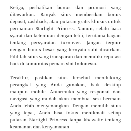
Ketiga, perhatikan bonus dan promosi yang
ditawarkan. Banyak situs memberikan bonus
deposit, cashback, atau putaran gratis khusus untuk
permainan Starlight Princess. Namun, selalu baca
syarat dan ketentuan dengan teliti, terutama bagian
tentang persyaratan turnover. Jangan tergiur
dengan bonus besar yang ternyata sulit dicairkan.
Pilihlah situs yang transparan dan memiliki reputasi
baik di komunitas pemain slot Indonesia.
Terakhir, pastikan situs tersebut mendukung
perangkat yang Anda gunakan, baik desktop
maupun mobile. Antarmuka yang responsif dan
navigasi yang mudah akan membuat sesi bermain
Anda lebih menyenangkan. Dengan memilih situs
yang tepat, Anda bisa fokus menikmati setiap
putaran Starlight Princess tanpa khawatir tentang
keamanan dan kenyamanan.