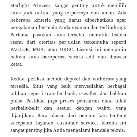
Starlight Princess, sangat penting untuk memilih
situs judi online yang terpercaya dan aman. Ada
beberapa kriteria yang harus diperhatikan agar
pengalaman bermain Anda nyaman dan terlindungi.
Pertama, pastikan situs tersebut memiliki lisensi
resmi dari otoritas perjudian terkemuka seperti
PAGCOR, MGA, atau UKGC. Lisensi ini menjamin
bahwa situs beroperasi secara adil dan diawasi
ketat.
Kedua, periksa metode deposit dan withdraw yang
tersedia. Situs yang baik menyediakan berbagai
pilihan seperti transfer bank, e-wallet, dan bahkan
pulsa. Pastikan juga proses pencairan dana tidak
berbelit-belit dan sesuai dengan waktu yang
dijanjikan. Baca ulasan dari pemain lain tentang
kecepatan layanan customer service, karena ini
sangat penting jika Anda mengalami kendala teknis.