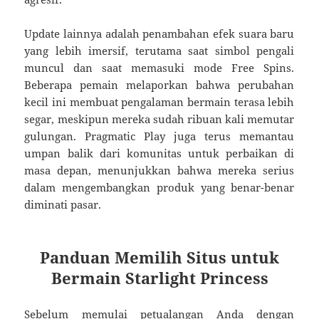
Update lainnya adalah penambahan efek suara baru
yang lebih imersif, terutama saat simbol pengali
muncul dan saat memasuki mode Free Spins.
Beberapa pemain melaporkan bahwa perubahan
kecil ini membuat pengalaman bermain terasa lebih
segar, meskipun mereka sudah ribuan kali memutar
gulungan. Pragmatic Play juga terus memantau
umpan balik dari komunitas untuk perbaikan di
masa depan, menunjukkan bahwa mereka serius
dalam mengembangkan produk yang benar-benar
diminati pasar.
Panduan Memilih Situs untuk
Bermain Starlight Princess
Sebelum memulai petualangan Anda dengan