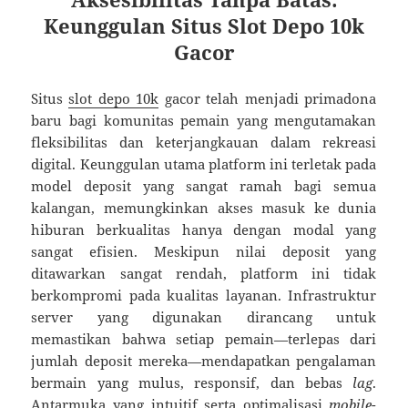
Keunggulan Situs Slot Depo 10k
Gacor
Situs
slot depo 10k
gacor telah menjadi primadona
baru bagi komunitas pemain yang mengutamakan
fleksibilitas dan keterjangkauan dalam rekreasi
digital. Keunggulan utama platform ini terletak pada
model deposit yang sangat ramah bagi semua
kalangan, memungkinkan akses masuk ke dunia
hiburan berkualitas hanya dengan modal yang
sangat efisien. Meskipun nilai deposit yang
ditawarkan sangat rendah, platform ini tidak
berkompromi pada kualitas layanan. Infrastruktur
server yang digunakan dirancang untuk
memastikan bahwa setiap pemain—terlepas dari
jumlah deposit mereka—mendapatkan pengalaman
bermain yang mulus, responsif, dan bebas
lag
.
Antarmuka yang intuitif serta optimalisasi
mobile-