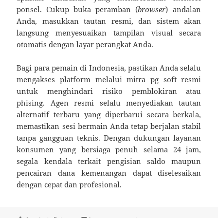
ponsel. Cukup buka peramban (
browser
) andalan
Anda, masukkan tautan resmi, dan sistem akan
langsung menyesuaikan tampilan visual secara
otomatis dengan layar perangkat Anda.
Bagi para pemain di Indonesia, pastikan Anda selalu
mengakses platform melalui mitra pg soft resmi
untuk menghindari risiko pemblokiran atau
phising. Agen resmi selalu menyediakan tautan
alternatif terbaru yang diperbarui secara berkala,
memastikan sesi bermain Anda tetap berjalan stabil
tanpa gangguan teknis. Dengan dukungan layanan
konsumen yang bersiaga penuh selama 24 jam,
segala kendala terkait pengisian saldo maupun
pencairan dana kemenangan dapat diselesaikan
dengan cepat dan profesional.