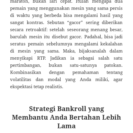
maraton, bukan lari cepat. Itulah mengapa dua
pemain yang menggunakan mesin yang sama persis
di waktu yang berbeda bisa mengalami hasil yang
sangat kontras. Sebutan “gacor” sering diberikan
secara retroaktif: setelah seseorang menang besar,
barulah mesin itu disebut gacor. Padahal, bisa jadi
seratus pemain sebelumnya mengalami kekalahan
di mesin yang sama. Maka, bijaksanalah dalam
menyikapi RTP. Jadikan ia sebagai salah satu
pertimbangan, bukan satu-satunya patokan.
Kombinasikan dengan pemahaman tentang
volatilitas dan modal yang Anda miliki, agar
ekspektasi tetap realistis.
Strategi Bankroll yang
Membantu Anda Bertahan Lebih
Lama