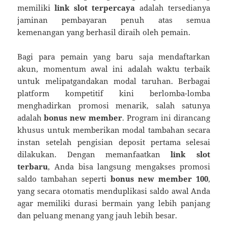
memiliki
link slot terpercaya
adalah tersedianya
jaminan pembayaran penuh atas semua
kemenangan yang berhasil diraih oleh pemain.
Bagi para pemain yang baru saja mendaftarkan
akun, momentum awal ini adalah waktu terbaik
untuk melipatgandakan modal taruhan. Berbagai
platform kompetitif kini berlomba-lomba
menghadirkan promosi menarik, salah satunya
adalah
bonus new member
. Program ini dirancang
khusus untuk memberikan modal tambahan secara
instan setelah pengisian deposit pertama selesai
dilakukan. Dengan memanfaatkan
link slot
terbaru
, Anda bisa langsung mengakses promosi
saldo tambahan seperti
bonus new member 100
,
yang secara otomatis menduplikasi saldo awal Anda
agar memiliki durasi bermain yang lebih panjang
dan peluang menang yang jauh lebih besar.