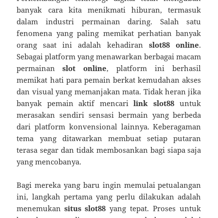
banyak cara kita menikmati hiburan, termasuk
dalam industri permainan daring. Salah satu
fenomena yang paling memikat perhatian banyak
orang saat ini adalah kehadiran
slot88 online
.
Sebagai platform yang menawarkan berbagai macam
permainan
slot online
, platform ini berhasil
memikat hati para pemain berkat kemudahan akses
dan visual yang memanjakan mata. Tidak heran jika
banyak pemain aktif mencari
link slot88
untuk
merasakan sendiri sensasi bermain yang berbeda
dari platform konvensional lainnya. Keberagaman
tema yang ditawarkan membuat setiap putaran
terasa segar dan tidak membosankan bagi siapa saja
yang mencobanya.
Bagi mereka yang baru ingin memulai petualangan
ini, langkah pertama yang perlu dilakukan adalah
menemukan
situs slot88
yang tepat. Proses untuk