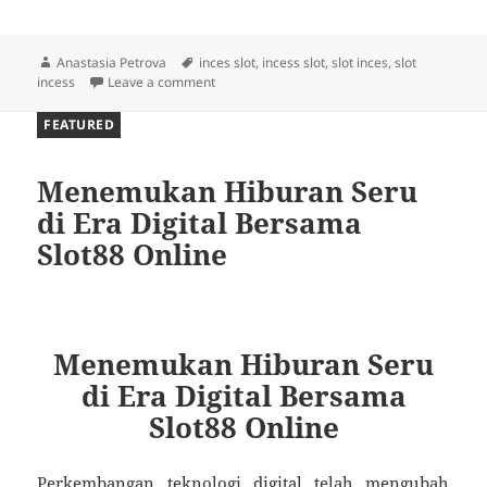
Author
Tags
Anastasia Petrova
inces slot
,
incess slot
,
slot inces
,
slot
on Perkembangan dan Update Terbaru Starli
incess
Leave a comment
FEATURED
Menemukan Hiburan Seru
di Era Digital Bersama
Slot88 Online
Menemukan Hiburan Seru
di Era Digital Bersama
Slot88 Online
Perkembangan teknologi digital telah mengubah