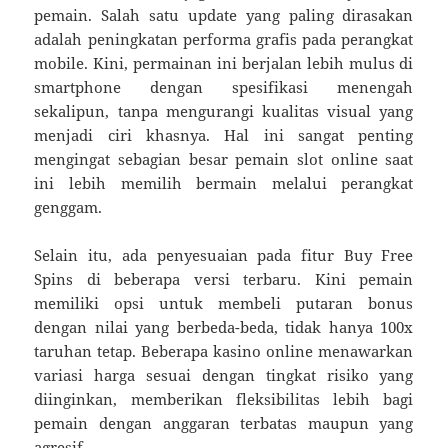
pemain. Salah satu update yang paling dirasakan
adalah peningkatan performa grafis pada perangkat
mobile. Kini, permainan ini berjalan lebih mulus di
smartphone dengan spesifikasi menengah
sekalipun, tanpa mengurangi kualitas visual yang
menjadi ciri khasnya. Hal ini sangat penting
mengingat sebagian besar pemain slot online saat
ini lebih memilih bermain melalui perangkat
genggam.
Selain itu, ada penyesuaian pada fitur Buy Free
Spins di beberapa versi terbaru. Kini pemain
memiliki opsi untuk membeli putaran bonus
dengan nilai yang berbeda-beda, tidak hanya 100x
taruhan tetap. Beberapa kasino online menawarkan
variasi harga sesuai dengan tingkat risiko yang
diinginkan, memberikan fleksibilitas lebih bagi
pemain dengan anggaran terbatas maupun yang
agresif.