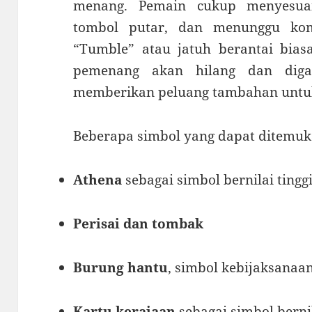
menang. Pemain cukup menyesuai
tombol putar, dan menunggu kom
“Tumble” atau jatuh berantai bias
pemenang akan hilang dan diga
memberikan peluang tambahan untuk
Beberapa simbol yang dapat ditemuk
Athena
sebagai simbol bernilai tingg
Perisai dan tombak
Burung hantu
, simbol kebijaksanaa
Kartu kerajaan
sebagai simbol berni