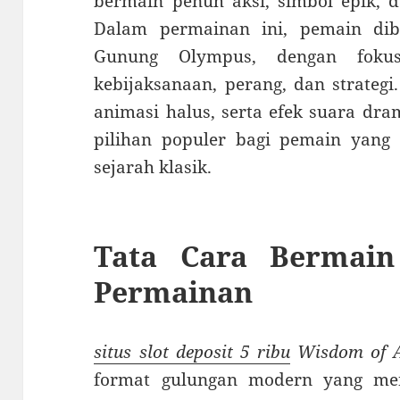
bermain penuh aksi, simbol epik, 
Dalam permainan ini, pemain di
Gunung Olympus, dengan foku
kebijaksanaan, perang, dan strateg
animasi halus, serta efek suara dra
pilihan populer bagi pemain yang
sejarah klasik.
Tata Cara Bermai
Permainan
situs slot deposit 5 ribu
Wisdom of A
format gulungan modern yang me