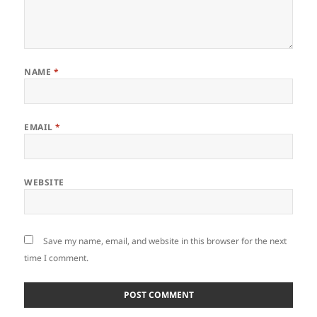
NAME
*
EMAIL
*
WEBSITE
Save my name, email, and website in this browser for the next
time I comment.