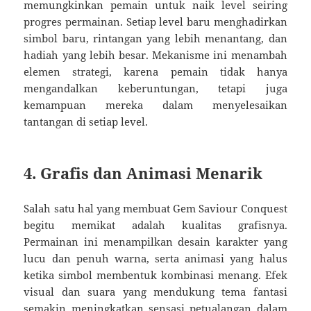
memungkinkan pemain untuk naik level seiring
progres permainan. Setiap level baru menghadirkan
simbol baru, rintangan yang lebih menantang, dan
hadiah yang lebih besar. Mekanisme ini menambah
elemen strategi, karena pemain tidak hanya
mengandalkan keberuntungan, tetapi juga
kemampuan mereka dalam menyelesaikan
tantangan di setiap level.
4. Grafis dan Animasi Menarik
Salah satu hal yang membuat Gem Saviour Conquest
begitu memikat adalah kualitas grafisnya.
Permainan ini menampilkan desain karakter yang
lucu dan penuh warna, serta animasi yang halus
ketika simbol membentuk kombinasi menang. Efek
visual dan suara yang mendukung tema fantasi
semakin meningkatkan sensasi petualangan dalam