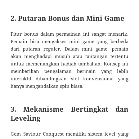
2. Putaran Bonus dan Mini Game
Fitur bonus dalam permainan ini sangat menarik.
Pemain bisa mengakses mini game yang berbeda
dari putaran reguler. Dalam mini game, pemain
akan menghadapi musuh atau tantangan tertentu
untuk memenangkan hadiah tambahan. Konsep ini
memberikan pengalaman bermain yang lebih
interaktif dibandingkan slot konvensional yang
hanya mengandalkan spin biasa.
3. Mekanisme Bertingkat dan
Leveling
Gem Saviour Conquest memiliki sistem level yang