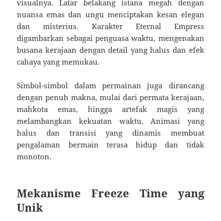
visualnya. Latar belakang istana megah dengan
nuansa emas dan ungu menciptakan kesan elegan
dan misterius. Karakter Eternal Empress
digambarkan sebagai penguasa waktu, mengenakan
busana kerajaan dengan detail yang halus dan efek
cahaya yang memukau.
Simbol-simbol dalam permainan juga dirancang
dengan penuh makna, mulai dari permata kerajaan,
mahkota emas, hingga artefak magis yang
melambangkan kekuatan waktu. Animasi yang
halus dan transisi yang dinamis membuat
pengalaman bermain terasa hidup dan tidak
monoton.
Mekanisme Freeze Time yang
Unik