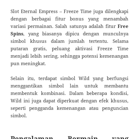
Slot Eternal Empress – Freeze Time juga dilengkapi
dengan berbagai fitur bonus yang menambah
variasi permainan. Salah satunya adalah fitur
Free
Spins
, yang biasanya dipicu dengan munculnya
simbol khusus dalam jumlah tertentu. Selama
putaran gratis, peluang aktivasi Freeze Time
menjadi lebih sering, sehingga potensi kemenangan
pun meningkat.
Selain itu, terdapat simbol Wild yang berfungsi
menggantikan simbol lain untuk membantu
membentuk kombinasi. Dalam beberapa kondisi,
Wild ini juga dapat diperkuat dengan efek khusus,
seperti pengganda kemenangan atau penguncian
simbol.
Pengalaman Bermain yang