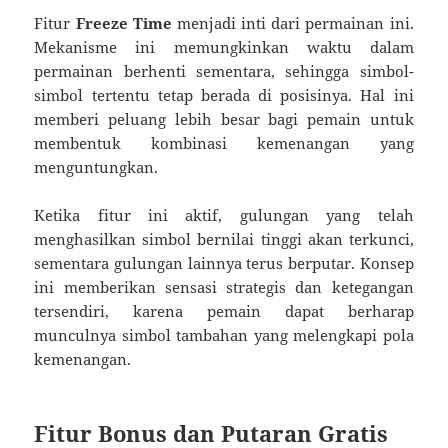
Fitur
Freeze Time
menjadi inti dari permainan ini.
Mekanisme ini memungkinkan waktu dalam
permainan berhenti sementara, sehingga simbol-
simbol tertentu tetap berada di posisinya. Hal ini
memberi peluang lebih besar bagi pemain untuk
membentuk kombinasi kemenangan yang
menguntungkan.
Ketika fitur ini aktif, gulungan yang telah
menghasilkan simbol bernilai tinggi akan terkunci,
sementara gulungan lainnya terus berputar. Konsep
ini memberikan sensasi strategis dan ketegangan
tersendiri, karena pemain dapat berharap
munculnya simbol tambahan yang melengkapi pola
kemenangan.
Fitur Bonus dan Putaran Gratis