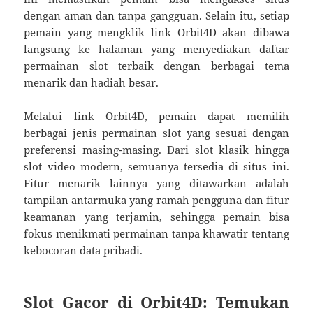
dengan aman dan tanpa gangguan. Selain itu, setiap
pemain yang mengklik link Orbit4D akan dibawa
langsung ke halaman yang menyediakan daftar
permainan slot terbaik dengan berbagai tema
menarik dan hadiah besar.
Melalui link Orbit4D, pemain dapat memilih
berbagai jenis permainan slot yang sesuai dengan
preferensi masing-masing. Dari slot klasik hingga
slot video modern, semuanya tersedia di situs ini.
Fitur menarik lainnya yang ditawarkan adalah
tampilan antarmuka yang ramah pengguna dan fitur
keamanan yang terjamin, sehingga pemain bisa
fokus menikmati permainan tanpa khawatir tentang
kebocoran data pribadi.
Slot Gacor di Orbit4D: Temukan