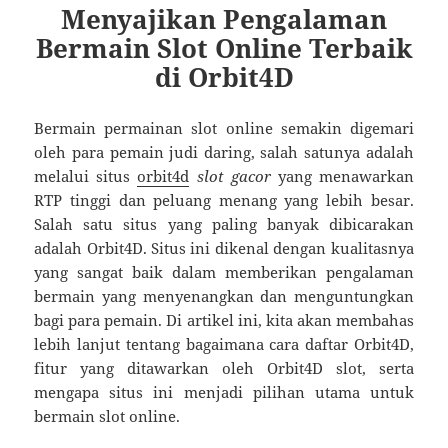
Menyajikan Pengalaman
Bermain Slot Online Terbaik
di Orbit4D
Bermain permainan slot online semakin digemari
oleh para pemain judi daring, salah satunya adalah
melalui situs
orbit4d
slot gacor
yang menawarkan
RTP tinggi dan peluang menang yang lebih besar.
Salah satu situs yang paling banyak dibicarakan
adalah Orbit4D. Situs ini dikenal dengan kualitasnya
yang sangat baik dalam memberikan pengalaman
bermain yang menyenangkan dan menguntungkan
bagi para pemain. Di artikel ini, kita akan membahas
lebih lanjut tentang bagaimana cara daftar Orbit4D,
fitur yang ditawarkan oleh Orbit4D slot, serta
mengapa situs ini menjadi pilihan utama untuk
bermain slot online.