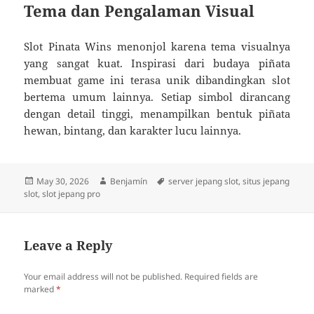
Tema dan Pengalaman Visual
Slot Pinata Wins menonjol karena tema visualnya
yang sangat kuat. Inspirasi dari budaya piñata
membuat game ini terasa unik dibandingkan slot
bertema umum lainnya. Setiap simbol dirancang
dengan detail tinggi, menampilkan bentuk piñata
hewan, bintang, dan karakter lucu lainnya.
Posted
Author
Tags
May 30, 2026
Benjamín
server jepang slot
,
situs jepang
on
slot
,
slot jepang pro
Leave a Reply
Your email address will not be published.
Required fields are
marked
*