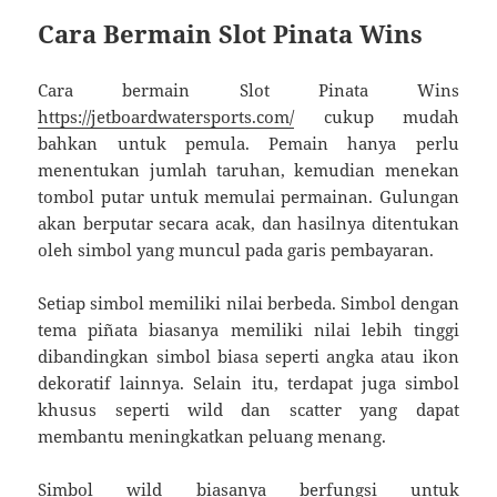
Cara Bermain Slot Pinata Wins
Cara bermain Slot Pinata Wins
https://jetboardwatersports.com/
cukup mudah
bahkan untuk pemula. Pemain hanya perlu
menentukan jumlah taruhan, kemudian menekan
tombol putar untuk memulai permainan. Gulungan
akan berputar secara acak, dan hasilnya ditentukan
oleh simbol yang muncul pada garis pembayaran.
Setiap simbol memiliki nilai berbeda. Simbol dengan
tema piñata biasanya memiliki nilai lebih tinggi
dibandingkan simbol biasa seperti angka atau ikon
dekoratif lainnya. Selain itu, terdapat juga simbol
khusus seperti wild dan scatter yang dapat
membantu meningkatkan peluang menang.
Simbol wild biasanya berfungsi untuk