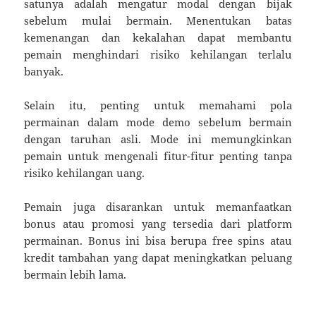
satunya adalah mengatur modal dengan bijak
sebelum mulai bermain. Menentukan batas
kemenangan dan kekalahan dapat membantu
pemain menghindari risiko kehilangan terlalu
banyak.
Selain itu, penting untuk memahami pola
permainan dalam mode demo sebelum bermain
dengan taruhan asli. Mode ini memungkinkan
pemain untuk mengenali fitur-fitur penting tanpa
risiko kehilangan uang.
Pemain juga disarankan untuk memanfaatkan
bonus atau promosi yang tersedia dari platform
permainan. Bonus ini bisa berupa free spins atau
kredit tambahan yang dapat meningkatkan peluang
bermain lebih lama.