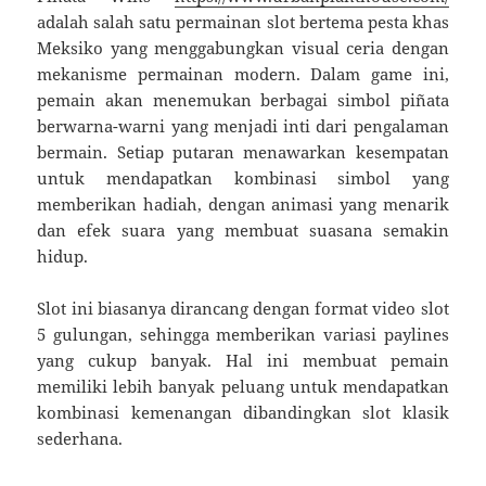
adalah salah satu permainan slot bertema pesta khas
Meksiko yang menggabungkan visual ceria dengan
mekanisme permainan modern. Dalam game ini,
pemain akan menemukan berbagai simbol piñata
berwarna-warni yang menjadi inti dari pengalaman
bermain. Setiap putaran menawarkan kesempatan
untuk mendapatkan kombinasi simbol yang
memberikan hadiah, dengan animasi yang menarik
dan efek suara yang membuat suasana semakin
hidup.
Slot ini biasanya dirancang dengan format video slot
5 gulungan, sehingga memberikan variasi paylines
yang cukup banyak. Hal ini membuat pemain
memiliki lebih banyak peluang untuk mendapatkan
kombinasi kemenangan dibandingkan slot klasik
sederhana.