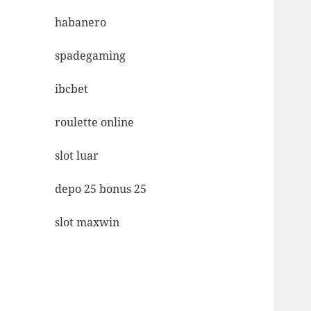
habanero
spadegaming
ibcbet
roulette online
slot luar
depo 25 bonus 25
slot maxwin