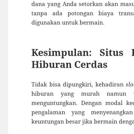
dana yang Anda setorkan akan masu
tanpa ada potongan biaya transa
digunakan untuk bermain.
Kesimpulan: Situs 
Hiburan Cerdas
Tidak bisa dipungkiri, kehadiran
slo
hiburan yang murah namun te
menguntungkan. Dengan modal kec
pengalaman yang menyenangka
keuntungan besar jika bermain dengan