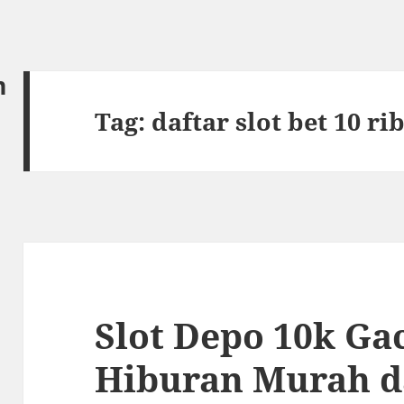
m
Tag:
daftar slot bet 10 ri
Slot Depo 10k Gac
Hiburan Murah 