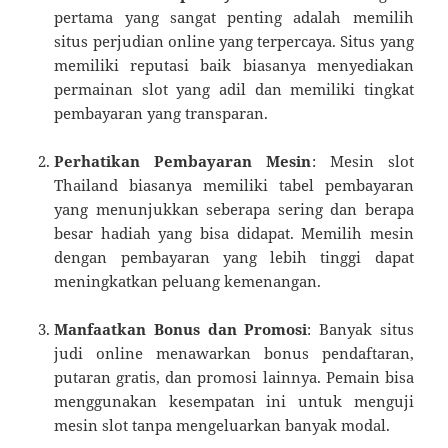
pertama yang sangat penting adalah memilih
situs perjudian online yang terpercaya. Situs yang
memiliki reputasi baik biasanya menyediakan
permainan slot yang adil dan memiliki tingkat
pembayaran yang transparan.
Perhatikan Pembayaran Mesin
: Mesin slot
Thailand biasanya memiliki tabel pembayaran
yang menunjukkan seberapa sering dan berapa
besar hadiah yang bisa didapat. Memilih mesin
dengan pembayaran yang lebih tinggi dapat
meningkatkan peluang kemenangan.
Manfaatkan Bonus dan Promosi
: Banyak situs
judi online menawarkan bonus pendaftaran,
putaran gratis, dan promosi lainnya. Pemain bisa
menggunakan kesempatan ini untuk menguji
mesin slot tanpa mengeluarkan banyak modal.