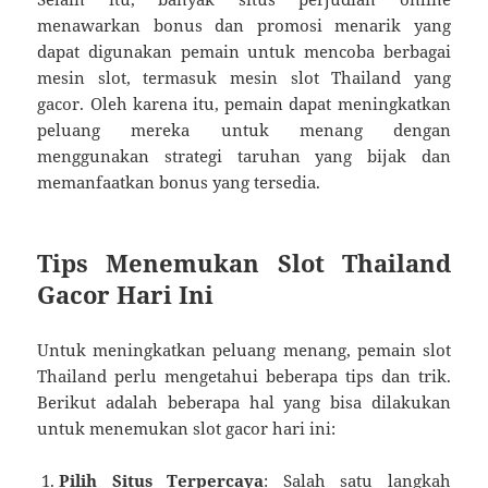
menawarkan bonus dan promosi menarik yang
dapat digunakan pemain untuk mencoba berbagai
mesin slot, termasuk mesin slot Thailand yang
gacor. Oleh karena itu, pemain dapat meningkatkan
peluang mereka untuk menang dengan
menggunakan strategi taruhan yang bijak dan
memanfaatkan bonus yang tersedia.
Tips Menemukan Slot Thailand
Gacor Hari Ini
Untuk meningkatkan peluang menang, pemain slot
Thailand perlu mengetahui beberapa tips dan trik.
Berikut adalah beberapa hal yang bisa dilakukan
untuk menemukan slot gacor hari ini:
Pilih Situs Terpercaya
: Salah satu langkah