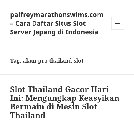
palfreymarathonswims.com
– Cara Daftar Situs Slot
Server Jepang di Indonesia
MENU
AND
WIDGETS
Tag:
akun pro thailand slot
Slot Thailand Gacor Hari
Ini: Mengungkap Keasyikan
Bermain di Mesin Slot
Thailand