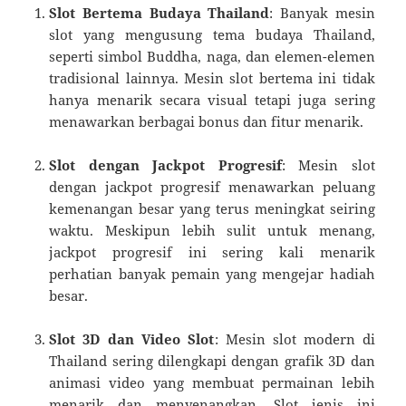
Slot Bertema Budaya Thailand
: Banyak mesin
slot yang mengusung tema budaya Thailand,
seperti simbol Buddha, naga, dan elemen-elemen
tradisional lainnya. Mesin slot bertema ini tidak
hanya menarik secara visual tetapi juga sering
menawarkan berbagai bonus dan fitur menarik.
Slot dengan Jackpot Progresif
: Mesin slot
dengan jackpot progresif menawarkan peluang
kemenangan besar yang terus meningkat seiring
waktu. Meskipun lebih sulit untuk menang,
jackpot progresif ini sering kali menarik
perhatian banyak pemain yang mengejar hadiah
besar.
Slot 3D dan Video Slot
: Mesin slot modern di
Thailand sering dilengkapi dengan grafik 3D dan
animasi video yang membuat permainan lebih
menarik dan menyenangkan. Slot jenis ini