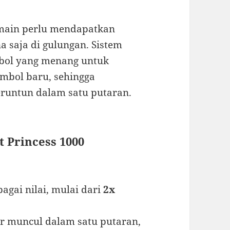
ain perlu mendapatkan
a saja di gulungan. Sistem
ol yang menang untuk
mbol baru, sehingga
untun dalam satu putaran.
t Princess 1000
agai nilai, mulai dari
2x
ier muncul dalam satu putaran,