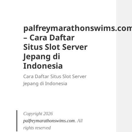
palfreymarathonswims.co
– Cara Daftar
Situs Slot Server
Jepang di
Indonesia
Cara Daftar Situs Slot Server
Jepang di Indonesia
Copyright 2026
palfreymarathonswims.com
. All
rights reserved