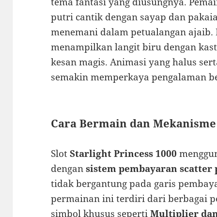
tema fantasi yang diusungnya. Pemai
putri cantik dengan sayap dan pakai
menemani dalam petualangan ajaib. 
menampilkan langit biru dengan ka
kesan magis. Animasi yang halus ser
semakin memperkaya pengalaman b
Cara Bermain dan Mekanisme 
Slot
Starlight Princess 1000
menggun
dengan
sistem pembayaran scatter 
tidak bergantung pada garis pembaya
permainan ini terdiri dari berbagai 
simbol khusus seperti
Multiplier dan