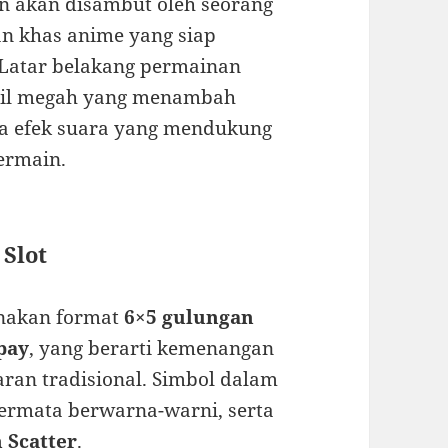
n akan disambut oleh seorang
an khas anime yang siap
Latar belakang permainan
stil megah yang menambah
ta efek suara yang mendukung
ermain.
Slot
akan format
6×5 gulungan
pay
, yang berarti kemenangan
ran tradisional. Simbol dalam
permata berwarna-warni, serta
 Scatter
.