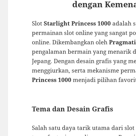
dengan Kemena
Slot
Starlight Princess 1000
adalah s
permainan slot online yang sangat po
online. Dikembangkan oleh
Pragmati
pengalaman bermain yang menarik de
Jepang. Dengan desain grafis yang m
menggiurkan, serta mekanisme perma
Princess 1000
menjadi pilihan favori
Tema dan Desain Grafis
Salah satu daya tarik utama dari slo