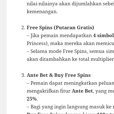
nilai-nilainya akan dijumlahkan sebe
kemenangan.
Free Spins (Putaran Gratis)
– Jika pemain mendapatkan
4 simbol
Princess), maka mereka akan memic
– Selama mode Free Spins, semua sim
akan ditambahkan ke total multiplie
Ante Bet & Buy Free Spins
– Pemain dapat meningkatkan pelua
mengaktifkan fitur
Ante Bet
, yang m
25%
.
– Bagi yang ingin langsung masuk ke 