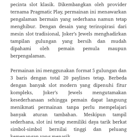
pecinta slot klasik. Dikembangkan oleh provider
ternama Pragmatic Play, permainan ini menawarkan
pengalaman bermain yang sederhana namun tetap
menghibur. Dengan desain yang terinspirasi dari
mesin slot tradisional, Joker’s Jewels menghadirkan
tampilan gulungan yang bersih dan mudah
dipahami oleh pemain pemula maupun
berpengalaman.
Permainan ini menggunakan format 5 gulungan dan
3 baris dengan total 20 paylines tetap. Berbeda
dengan banyak slot modern yang dipenuhi fitur
kompleks, Joker’s Jewels mengutamakan
kesederhanaan sehingga pemain dapat langsung
menikmati permainan tanpa perlu mempelajari
banyak aturan tambahan. Meskipun tampil
sederhana, slot ini tetap memiliki daya tarik berkat
simbol-simbol bernilai tinggi dan peluang
kemenangan yang menarik.