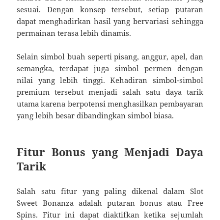
sesuai. Dengan konsep tersebut, setiap putaran
dapat menghadirkan hasil yang bervariasi sehingga
permainan terasa lebih dinamis.
Selain simbol buah seperti pisang, anggur, apel, dan
semangka, terdapat juga simbol permen dengan
nilai yang lebih tinggi. Kehadiran simbol-simbol
premium tersebut menjadi salah satu daya tarik
utama karena berpotensi menghasilkan pembayaran
yang lebih besar dibandingkan simbol biasa.
Fitur Bonus yang Menjadi Daya
Tarik
Salah satu fitur yang paling dikenal dalam Slot
Sweet Bonanza adalah putaran bonus atau Free
Spins. Fitur ini dapat diaktifkan ketika sejumlah