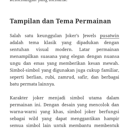
Tampilan dan Tema Permainan
Salah satu keunggulan Joker’s Jewels
pusatwin
adalah tema klasik yang dipadukan dengan
sentuhan visual modern. Latar permainan
menampilkan suasana yang elegan dengan nuansa
ungu dan emas yang memberikan kesan mewah.
Simbol-simbol yang digunakan juga cukup familiar,
seperti berlian, rubi, zamrud, safir, dan berbagai
batu permata lainnya.
Karakter joker menjadi simbol utama dalam
permainan ini. Dengan desain yang mencolok dan
warna-warni yang khas, simbol joker berfungsi
sebagai wild yang dapat menggantikan hampir
semua simbol lain untuk membantu membentuk