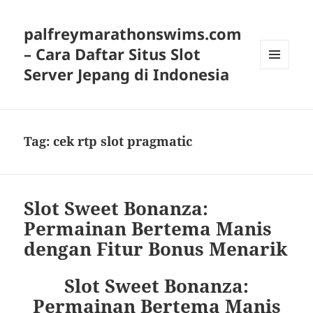
palfreymarathonswims.com
– Cara Daftar Situs Slot
Server Jepang di Indonesia
MENU
AND
WIDGETS
Tag:
cek rtp slot pragmatic
Slot Sweet Bonanza:
Permainan Bertema Manis
dengan Fitur Bonus Menarik
Slot Sweet Bonanza:
Permainan Bertema Manis