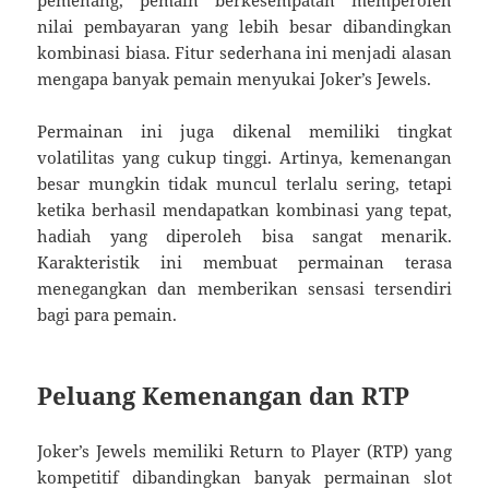
pemenang, pemain berkesempatan memperoleh
nilai pembayaran yang lebih besar dibandingkan
kombinasi biasa. Fitur sederhana ini menjadi alasan
mengapa banyak pemain menyukai Joker’s Jewels.
Permainan ini juga dikenal memiliki tingkat
volatilitas yang cukup tinggi. Artinya, kemenangan
besar mungkin tidak muncul terlalu sering, tetapi
ketika berhasil mendapatkan kombinasi yang tepat,
hadiah yang diperoleh bisa sangat menarik.
Karakteristik ini membuat permainan terasa
menegangkan dan memberikan sensasi tersendiri
bagi para pemain.
Peluang Kemenangan dan RTP
Joker’s Jewels memiliki Return to Player (RTP) yang
kompetitif dibandingkan banyak permainan slot