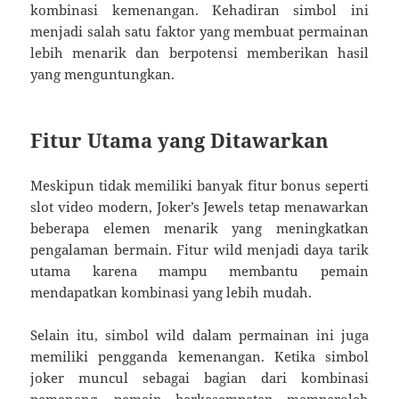
kombinasi kemenangan. Kehadiran simbol ini
menjadi salah satu faktor yang membuat permainan
lebih menarik dan berpotensi memberikan hasil
yang menguntungkan.
Fitur Utama yang Ditawarkan
Meskipun tidak memiliki banyak fitur bonus seperti
slot video modern, Joker’s Jewels tetap menawarkan
beberapa elemen menarik yang meningkatkan
pengalaman bermain. Fitur wild menjadi daya tarik
utama karena mampu membantu pemain
mendapatkan kombinasi yang lebih mudah.
Selain itu, simbol wild dalam permainan ini juga
memiliki pengganda kemenangan. Ketika simbol
joker muncul sebagai bagian dari kombinasi