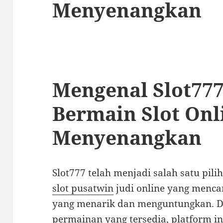
Menyenangkan
Mengenal Slot77
Bermain Slot Onl
Menyenangkan
Slot777 telah menjadi salah satu pil
slot pusatwin
judi online yang menca
yang menarik dan menguntungkan. D
permainan yang tersedia, platform i