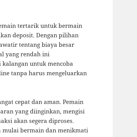
emain tertarik untuk bermain
kan deposit. Dengan pilihan
awatir tentang biaya besar
l yang rendah ini
i kalangan untuk mencoba
nline tanpa harus mengeluarkan
 sangat cepat dan aman. Pemain
ran yang diinginkan, mengisi
saksi akan segera diproses.
a mulai bermain dan menikmati