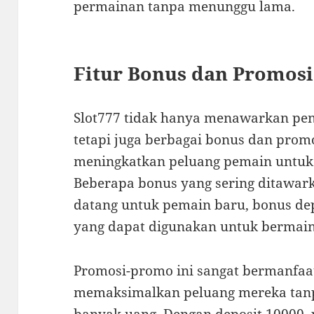
permainan tanpa menunggu lama.
Fitur Bonus dan Promosi
Slot777 tidak hanya menawarkan pe
tetapi juga berbagai bonus dan prom
meningkatkan peluang pemain untuk
Beberapa bonus yang sering ditawar
datang untuk pemain baru, bonus depo
yang dapat digunakan untuk bermain 
Promosi-promo ini sangat bermanfaat
memaksimalkan peluang mereka tanp