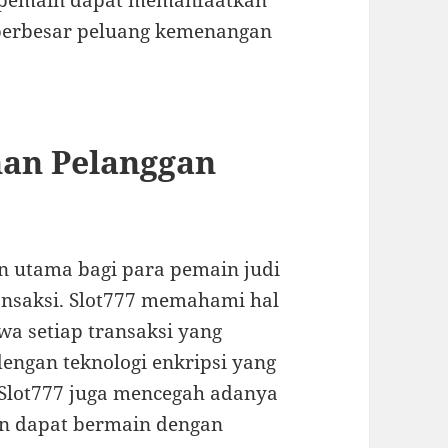
, pemain dapat memanfaatkan
perbesar peluang kemenangan
an Pelanggan
an utama bagi para pemain judi
ansaksi. Slot777 memahami hal
a setiap transaksi yang
dengan teknologi enkripsi yang
n Slot777 juga mencegah adanya
in dapat bermain dengan