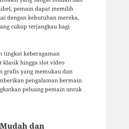
sibel, pemain dapat memilih
uai dengan kebutuhan mereka,
yang cukup terjangkau bagi
gan tingkat keberagaman
 klasik hingga slot video
gan grafis yang memukau dan
memberikan pengalaman bermain
gkatkan peluang pemain untuk
: Mudah dan