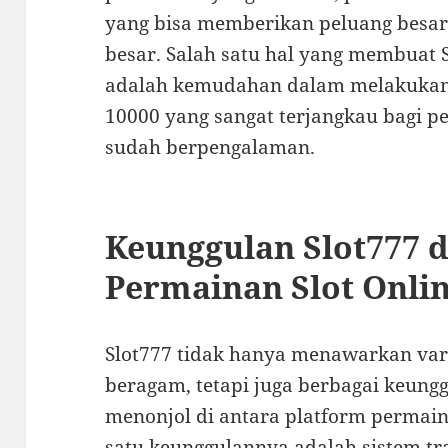
yang bisa memberikan peluang besa
besar. Salah satu hal yang membuat 
adalah kemudahan dalam melakukan d
10000 yang sangat terjangkau bagi
sudah berpengalaman.
Keunggulan Slot777 
Permainan Slot Onli
Slot777 tidak hanya menawarkan var
beragam, tetapi juga berbagai keun
menonjol di antara platform permaina
satu keunggulannya adalah sistem t