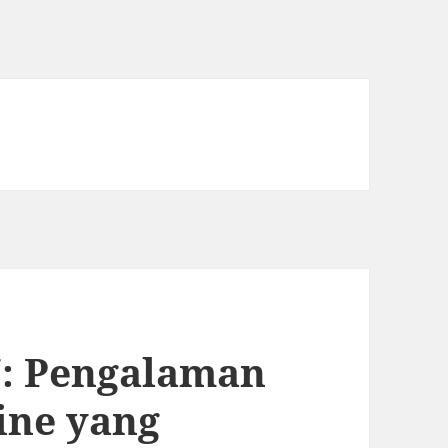
7: Pengalaman
ine yang