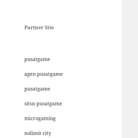
Partner Site
pusatgame
agen pusatgame
pusatgame
situs pusatgame
microgaming
nolimit city