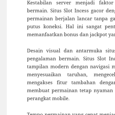
Kestabilan server menjadi fakt
bermain. Situs Slot Incess gacor d
permainan berjalan lancar tanpa ga
putus koneksi. Hal ini sangat pen
memanfaatkan bonus dan jackpot yan
Desain visual dan antarmuka sit
pengalaman bermain. Situs Slot I
tampilan modern dengan navigasi 
menyesuaikan taruhan, mengec
mengakses fitur tambahan dengan
membuat permainan tetap nyaman 
perangkat mobile.
Tempo permainan yang cepat menjadi