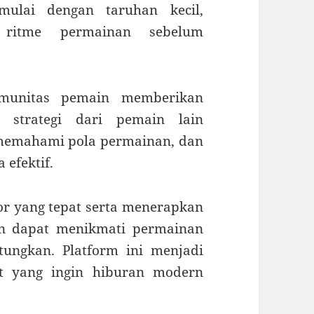
mulai dengan taruhan kecil,
itme permainan sebelum
omunitas pemain memberikan
 strategi dari pemain lain
emahami pola permainan, dan
efektif.
cor yang tepat serta menerapkan
in dapat menikmati permainan
tungkan. Platform ini menjadi
ot yang ingin hiburan modern