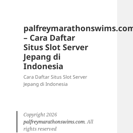
palfreymarathonswims.co
– Cara Daftar
Situs Slot Server
Jepang di
Indonesia
Cara Daftar Situs Slot Server
Jepang di Indonesia
Copyright 2026
palfreymarathonswims.com
. All
rights reserved