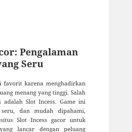
acor: Pengalaman
yang Seru
i favorit karena menghadirkan
uang menang yang tinggi. Salah
 adalah Slot Incess. Game ini
, seru, dan mudah dipahami,
itus Slot Incess gacor untuk
yang lancar dengan peluang