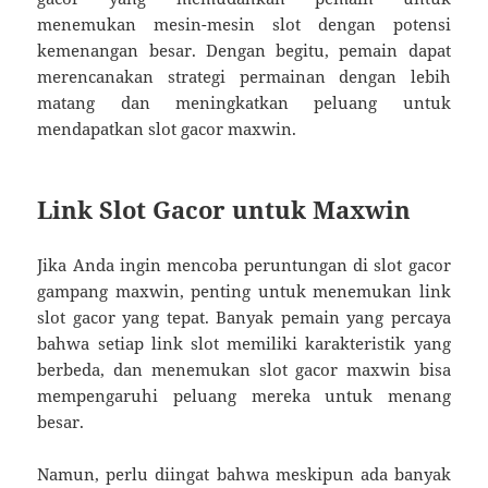
menemukan mesin-mesin slot dengan potensi
kemenangan besar. Dengan begitu, pemain dapat
merencanakan strategi permainan dengan lebih
matang dan meningkatkan peluang untuk
mendapatkan slot gacor maxwin.
Link Slot Gacor untuk Maxwin
Jika Anda ingin mencoba peruntungan di slot gacor
gampang maxwin, penting untuk menemukan link
slot gacor yang tepat. Banyak pemain yang percaya
bahwa setiap link slot memiliki karakteristik yang
berbeda, dan menemukan slot gacor maxwin bisa
mempengaruhi peluang mereka untuk menang
besar.
Namun, perlu diingat bahwa meskipun ada banyak