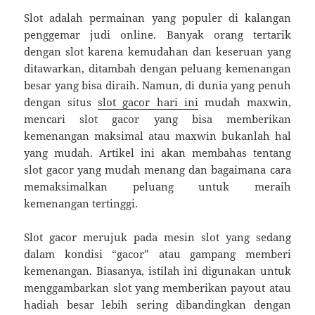
Slot adalah permainan yang populer di kalangan
penggemar judi online. Banyak orang tertarik
dengan slot karena kemudahan dan keseruan yang
ditawarkan, ditambah dengan peluang kemenangan
besar yang bisa diraih. Namun, di dunia yang penuh
dengan situs
slot gacor hari ini
mudah maxwin
,
mencari slot gacor yang bisa memberikan
kemenangan maksimal atau maxwin bukanlah hal
yang mudah. Artikel ini akan membahas tentang
slot gacor yang mudah menang dan bagaimana cara
memaksimalkan peluang untuk meraih
kemenangan tertinggi.
Slot gacor merujuk pada mesin slot yang sedang
dalam kondisi “gacor” atau gampang memberi
kemenangan. Biasanya, istilah ini digunakan untuk
menggambarkan slot yang memberikan payout atau
hadiah besar lebih sering dibandingkan dengan