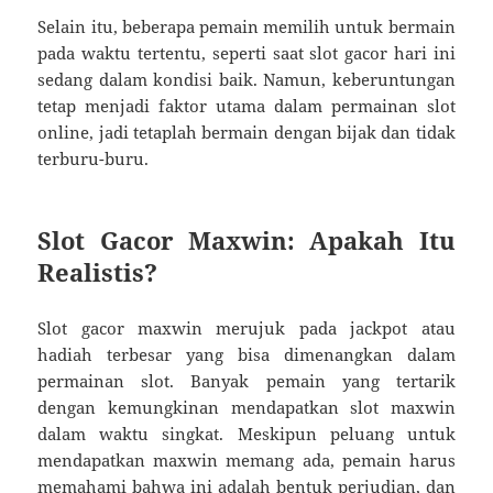
Selain itu, beberapa pemain memilih untuk bermain
pada waktu tertentu, seperti saat slot gacor hari ini
sedang dalam kondisi baik. Namun, keberuntungan
tetap menjadi faktor utama dalam permainan slot
online, jadi tetaplah bermain dengan bijak dan tidak
terburu-buru.
Slot Gacor Maxwin: Apakah Itu
Realistis?
Slot gacor maxwin merujuk pada jackpot atau
hadiah terbesar yang bisa dimenangkan dalam
permainan slot. Banyak pemain yang tertarik
dengan kemungkinan mendapatkan slot maxwin
dalam waktu singkat. Meskipun peluang untuk
mendapatkan maxwin memang ada, pemain harus
memahami bahwa ini adalah bentuk perjudian, dan