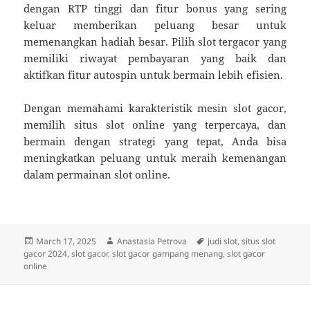
dengan RTP tinggi dan fitur bonus yang sering
keluar memberikan peluang besar untuk
memenangkan hadiah besar. Pilih slot tergacor yang
memiliki riwayat pembayaran yang baik dan
aktifkan fitur autospin untuk bermain lebih efisien.
Dengan memahami karakteristik mesin slot gacor,
memilih situs slot online yang terpercaya, dan
bermain dengan strategi yang tepat, Anda bisa
meningkatkan peluang untuk meraih kemenangan
dalam permainan slot online.
Posted
Author
Tags
March 17, 2025
Anastasia Petrova
judi slot
,
situs slot
on
gacor 2024
,
slot gacor
,
slot gacor gampang menang
,
slot gacor
online