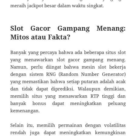
meraih jackpot besar dalam waktu singkat.
Slot Gacor Gampang Menang:
Mitos atau Fakta?
Banyak yang percaya bahwa ada beberapa situs slot
yang menawarkan slot gacor gampang menang.
Namun, perlu diingat bahwa mesin slot bekerja
dengan sistem RNG (Random Number Generator)
yang memastikan bahwa setiap putaran adalah acak
dan tidak dapat diprediksi. Walaupun demikian,
memilih situs yang menawarkan RTP tinggi dan
banyak bonus dapat meningkatkan peluang
kemenangan.
Selain itu, memilih permainan dengan volatilitas
rendah juga dapat meningkatkan kemungkinan