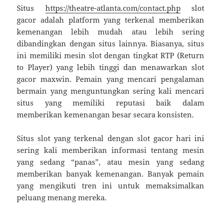
Situs
https://theatre-atlanta.com/contact.php
slot
gacor adalah platform yang terkenal memberikan
kemenangan lebih mudah atau lebih sering
dibandingkan dengan situs lainnya. Biasanya, situs
ini memiliki mesin slot dengan tingkat RTP (Return
to Player) yang lebih tinggi dan menawarkan slot
gacor maxwin. Pemain yang mencari pengalaman
bermain yang menguntungkan sering kali mencari
situs yang memiliki reputasi baik dalam
memberikan kemenangan besar secara konsisten.
Situs slot yang terkenal dengan slot gacor hari ini
sering kali memberikan informasi tentang mesin
yang sedang “panas”, atau mesin yang sedang
memberikan banyak kemenangan. Banyak pemain
yang mengikuti tren ini untuk memaksimalkan
peluang menang mereka.