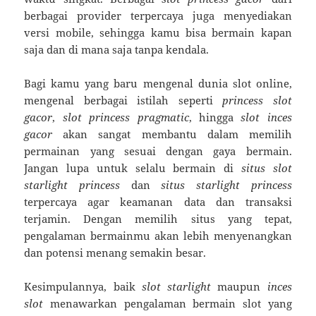
berbagai provider terpercaya juga menyediakan
versi mobile, sehingga kamu bisa bermain kapan
saja dan di mana saja tanpa kendala.
Bagi kamu yang baru mengenal dunia slot online,
mengenal berbagai istilah seperti
princess slot
gacor
,
slot princess pragmatic
, hingga
slot inces
gacor
akan sangat membantu dalam memilih
permainan yang sesuai dengan gaya bermain.
Jangan lupa untuk selalu bermain di
situs slot
starlight princess
dan
situs starlight princess
terpercaya agar keamanan data dan transaksi
terjamin. Dengan memilih situs yang tepat,
pengalaman bermainmu akan lebih menyenangkan
dan potensi menang semakin besar.
Kesimpulannya, baik
slot starlight
maupun
inces
slot
menawarkan pengalaman bermain slot yang