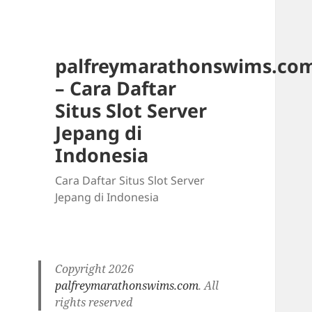
palfreymarathonswims.co
– Cara Daftar
Situs Slot Server
Jepang di
Indonesia
Cara Daftar Situs Slot Server
Jepang di Indonesia
Copyright 2026
palfreymarathonswims.com
. All
rights reserved