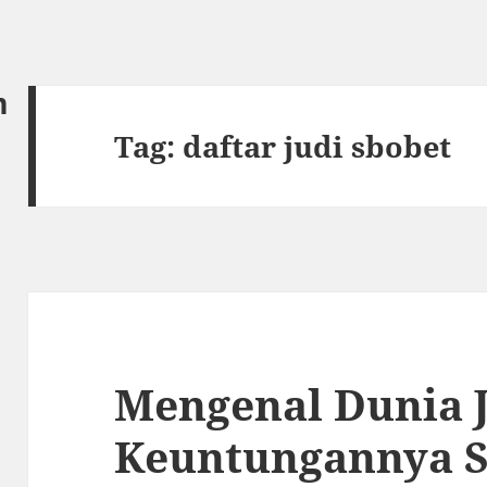
m
Tag:
daftar judi sbobet
Mengenal Dunia J
Keuntungannya 