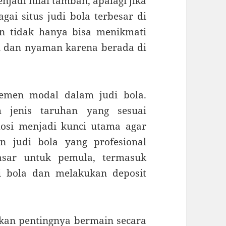
jadi nilai tambah, apalagi jika
agai situs judi bola terbesar di
n tidak hanya bisa menikmati
n dan nyaman karena berada di
jemen modal dalam judi bola.
h jenis taruhan yang sesuai
osi menjadi kunci utama agar
n judi bola yang profesional
sar untuk pemula, termasuk
i bola dan melakukan deposit
nkan pentingnya bermain secara