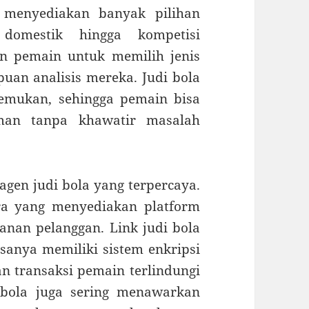
a menyediakan banyak pilihan
 domestik hingga kompetisi
an pemain untuk memilih jenis
an analisis mereka. Judi bola
emukan, sehingga pemain bisa
an tanpa khawatir masalah
agen judi bola yang terpercaya.
ra yang menyediakan platform
anan pelanggan. Link judi bola
sanya memiliki sistem enkripsi
n transaksi pemain terlindungi
i bola juga sering menawarkan