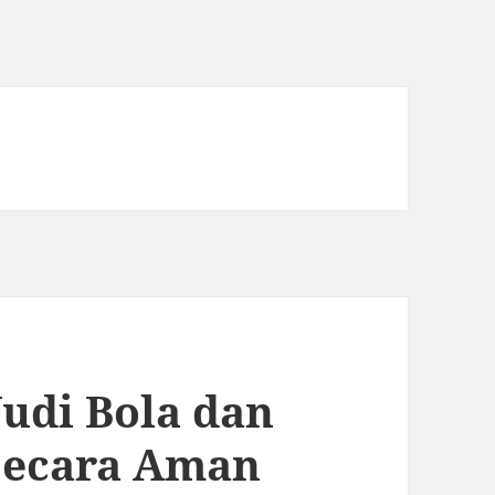
udi Bola dan
Secara Aman