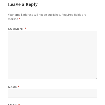
Leave a Reply
Your email address will not be published.
Required fields are
marked
*
COMMENT
*
NAME
*