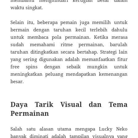
membantu menghindari kerugian besar dalam
waktu singkat.
Selain itu, beberapa pemain juga memilih untuk
bermain dengan taruhan kecil terlebih dahulu
untuk membaca pola permainan. Ketika merasa
sudah memahami ritme permainan, barulah
taruhan ditingkatkan secara bertahap. Strategi lain
yang sering digunakan adalah memanfaatkan fitur
free spins dengan sebaik mungkin untuk
meningkatkan peluang mendapatkan kemenangan
besar.
Daya Tarik Visual dan Tema
Permainan
Salah satu alasan utama mengapa Lucky Neko
banyak diminati adalah tampilan visualnya yang