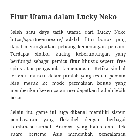
Fitur Utama dalam Lucky Neko
Salah satu daya tarik utama dari Lucky Neko
https://sportnearme.org/
adalah fitur bonus yang
dapat meningkatkan peluang kemenangan pemain.
Terdapat simbol kucing keberuntungan yang
berfungsi sebagai pemicu fitur khusus seperti free
spins atau pengganda kemenangan. Ketika simbol
tertentu muncul dalam jumlah yang sesuai, pemain
bisa masuk ke mode permainan bonus yang
memberikan kesempatan mendapatkan hadiah lebih
besar.
Selain itu, game ini juga dikenal memiliki sistem
pembayaran yang fleksibel dengan berbagai
kombinasi simbol. Animasi yang halus dan efek
suara bertema Asia menambah pengalaman