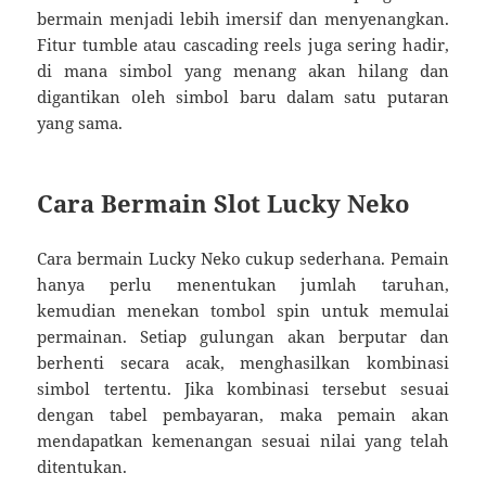
bermain menjadi lebih imersif dan menyenangkan.
Fitur tumble atau cascading reels juga sering hadir,
di mana simbol yang menang akan hilang dan
digantikan oleh simbol baru dalam satu putaran
yang sama.
Cara Bermain Slot Lucky Neko
Cara bermain Lucky Neko cukup sederhana. Pemain
hanya perlu menentukan jumlah taruhan,
kemudian menekan tombol spin untuk memulai
permainan. Setiap gulungan akan berputar dan
berhenti secara acak, menghasilkan kombinasi
simbol tertentu. Jika kombinasi tersebut sesuai
dengan tabel pembayaran, maka pemain akan
mendapatkan kemenangan sesuai nilai yang telah
ditentukan.