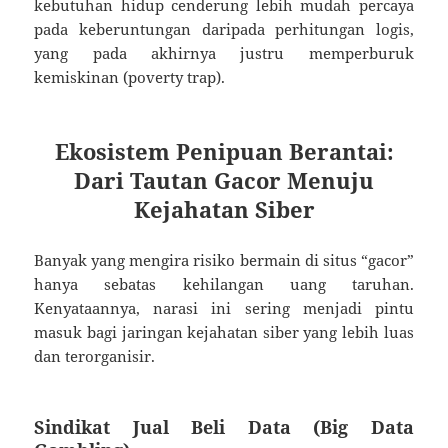
kebutuhan hidup cenderung lebih mudah percaya
pada keberuntungan daripada perhitungan logis,
yang pada akhirnya justru memperburuk
kemiskinan (poverty trap).
Ekosistem Penipuan Berantai:
Dari Tautan Gacor Menuju
Kejahatan Siber
Banyak yang mengira risiko bermain di situs “gacor”
hanya sebatas kehilangan uang taruhan.
Kenyataannya, narasi ini sering menjadi pintu
masuk bagi jaringan kejahatan siber yang lebih luas
dan terorganisir.
Sindikat Jual Beli Data (Big Data