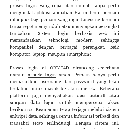
proses login yang cepat dan mudah tanpa perlu
menginstal aplikasi tambahan. Hal ini tentu menjadi
nilai plus bagi pemain yang ingin langsung bermain
tanpa repot mengunduh atau menyiapkan perangkat
tambahan. Sistem login berbasis web ini
memanfaatkan teknologi modern sehingga
kompatibel dengan berbagai perangkat, baik
komputer, laptop, maupun smartphone.
Proses login di ORBIT4D dirancang sederhana
namun
orbit4d login
aman. Pemain hanya perlu
memasukkan username dan password yang telah
terdaftar untuk masuk ke akun mereka. Beberapa
platform juga menyediakan opsi
autofill atau
simpan data login
untuk mempercepat akses
berikutnya. Keamanan tetap terjaga melalui sistem
enkripsi data, sehingga semua informasi pribadi dan
transaksi tetap terlindungi. Dengan sistem ini,