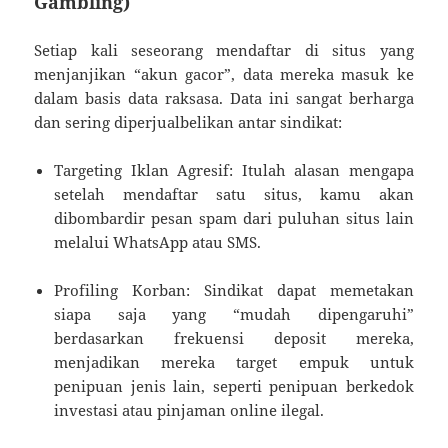
Gambling)
Setiap kali seseorang mendaftar di situs yang
menjanjikan “akun gacor”, data mereka masuk ke
dalam basis data raksasa. Data ini sangat berharga
dan sering diperjualbelikan antar sindikat:
Targeting Iklan Agresif: Itulah alasan mengapa
setelah mendaftar satu situs, kamu akan
dibombardir pesan spam dari puluhan situs lain
melalui WhatsApp atau SMS.
Profiling Korban: Sindikat dapat memetakan
siapa saja yang “mudah dipengaruhi”
berdasarkan frekuensi deposit mereka,
menjadikan mereka target empuk untuk
penipuan jenis lain, seperti penipuan berkedok
investasi atau pinjaman online ilegal.