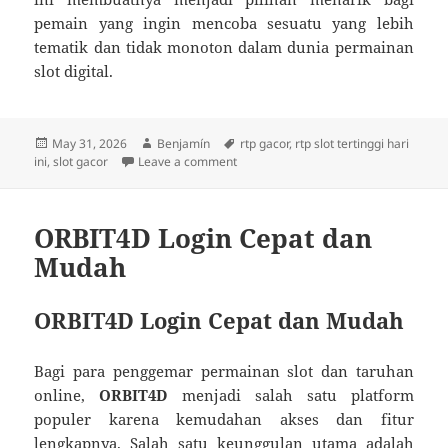
pemain yang ingin mencoba sesuatu yang lebih
tematik dan tidak monoton dalam dunia permainan
slot digital.
Posted
Author
Tags
May 31, 2026
Benjamín
rtp gacor
,
rtp slot tertinggi hari
on
on Slot Mr Null’s Wicked Wares: Perm
ini
,
slot gacor
Leave a comment
ORBIT4D Login Cepat dan
Mudah
ORBIT4D Login Cepat dan Mudah
Bagi para penggemar permainan slot dan taruhan
online,
ORBIT4D
menjadi salah satu platform
populer karena kemudahan akses dan fitur
lengkapnya. Salah satu keunggulan utama adalah