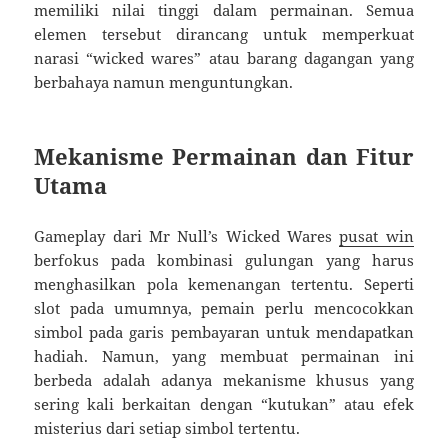
memiliki nilai tinggi dalam permainan. Semua
elemen tersebut dirancang untuk memperkuat
narasi “wicked wares” atau barang dagangan yang
berbahaya namun menguntungkan.
Mekanisme Permainan dan Fitur
Utama
Gameplay dari
Mr Null’s Wicked Wares
pusat win
berfokus pada kombinasi gulungan yang harus
menghasilkan pola kemenangan tertentu. Seperti
slot pada umumnya, pemain perlu mencocokkan
simbol pada garis pembayaran untuk mendapatkan
hadiah. Namun, yang membuat permainan ini
berbeda adalah adanya mekanisme khusus yang
sering kali berkaitan dengan “kutukan” atau efek
misterius dari setiap simbol tertentu.