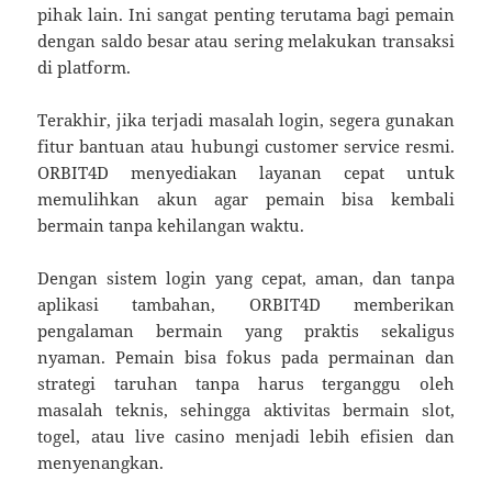
pihak lain. Ini sangat penting terutama bagi pemain
dengan saldo besar atau sering melakukan transaksi
di platform.
Terakhir, jika terjadi masalah login, segera gunakan
fitur bantuan atau hubungi customer service resmi.
ORBIT4D menyediakan layanan cepat untuk
memulihkan akun agar pemain bisa kembali
bermain tanpa kehilangan waktu.
Dengan sistem login yang cepat, aman, dan tanpa
aplikasi tambahan, ORBIT4D memberikan
pengalaman bermain yang praktis sekaligus
nyaman. Pemain bisa fokus pada permainan dan
strategi taruhan tanpa harus terganggu oleh
masalah teknis, sehingga aktivitas bermain slot,
togel, atau live casino menjadi lebih efisien dan
menyenangkan.