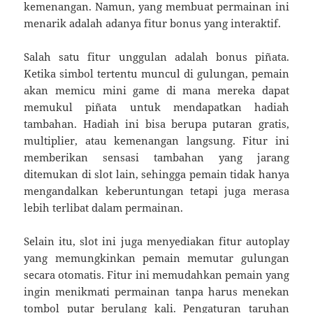
kemenangan. Namun, yang membuat permainan ini
menarik adalah adanya fitur bonus yang interaktif.
Salah satu fitur unggulan adalah bonus piñata.
Ketika simbol tertentu muncul di gulungan, pemain
akan memicu mini game di mana mereka dapat
memukul piñata untuk mendapatkan hadiah
tambahan. Hadiah ini bisa berupa putaran gratis,
multiplier, atau kemenangan langsung. Fitur ini
memberikan sensasi tambahan yang jarang
ditemukan di slot lain, sehingga pemain tidak hanya
mengandalkan keberuntungan tetapi juga merasa
lebih terlibat dalam permainan.
Selain itu, slot ini juga menyediakan fitur autoplay
yang memungkinkan pemain memutar gulungan
secara otomatis. Fitur ini memudahkan pemain yang
ingin menikmati permainan tanpa harus menekan
tombol putar berulang kali. Pengaturan taruhan