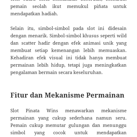
pemain seolah ikut memukul piñata untuk
mendapatkan hadiah.
Selain itu, simbol-simbol pada slot ini didesain
dengan menarik. Simbol-simbol khusus seperti wild
dan scatter hadir dengan efek animasi unik yang
membuat setiap kemenangan lebih memuaskan.
Kehadiran efek visual ini tidak hanya membuat
permainan lebih hidup, tetapi juga meningkatkan
pengalaman bermain secara keseluruhan.
Fitur dan Mekanisme Permainan
Slot Pinata Wins menawarkan mekanisme
permainan yang cukup sederhana namun seru.
Pemain cukup memutar gulungan dan menunggu
simbol yang cocok untuk mendapatkan