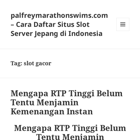
palfreymarathonswims.com
– Cara Daftar Situs Slot
Server Jepang di Indonesia
MENU
AND
WIDGETS
Tag:
slot gacor
Mengapa RTP Tinggi Belum
Tentu Menjamin
Kemenangan Instan
Mengapa RTP Tinggi Belum
Tentu Menjamin