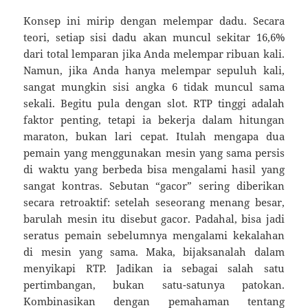
Konsep ini mirip dengan melempar dadu. Secara
teori, setiap sisi dadu akan muncul sekitar 16,6%
dari total lemparan jika Anda melempar ribuan kali.
Namun, jika Anda hanya melempar sepuluh kali,
sangat mungkin sisi angka 6 tidak muncul sama
sekali. Begitu pula dengan slot. RTP tinggi adalah
faktor penting, tetapi ia bekerja dalam hitungan
maraton, bukan lari cepat. Itulah mengapa dua
pemain yang menggunakan mesin yang sama persis
di waktu yang berbeda bisa mengalami hasil yang
sangat kontras. Sebutan “gacor” sering diberikan
secara retroaktif: setelah seseorang menang besar,
barulah mesin itu disebut gacor. Padahal, bisa jadi
seratus pemain sebelumnya mengalami kekalahan
di mesin yang sama. Maka, bijaksanalah dalam
menyikapi RTP. Jadikan ia sebagai salah satu
pertimbangan, bukan satu-satunya patokan.
Kombinasikan dengan pemahaman tentang