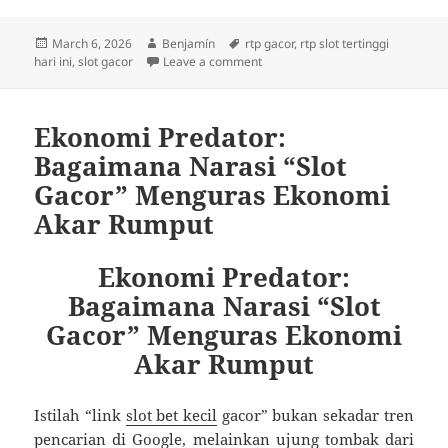
Posted
Author
Tags
March 6, 2026
Benjamín
rtp gacor
,
rtp slot tertinggi
on
on Slot Pinata Wins: Sensasi Per
hari ini
,
slot gacor
Leave a comment
Ekonomi Predator:
Bagaimana Narasi “Slot
Gacor” Menguras Ekonomi
Akar Rumput
Ekonomi Predator:
Bagaimana Narasi “Slot
Gacor” Menguras Ekonomi
Akar Rumput
Istilah “link
slot bet kecil
gacor” bukan sekadar tren
pencarian di Google, melainkan ujung tombak dari