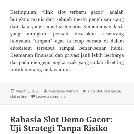
Kesimpulan: “link
slot terbaru
gacor” adalah
bungkus manis dari sebuah mesin penghisap uang
dan data yang sangat sistematis. Kemenangan kecil
yang mungkin pernah dirasakan seseorang
hanyalah “umpan” agar ia tetap berada di dalam
ekosistem tersebut sampai benar-benar habis.
Keamanan finansial dan privasi jauh lebih berharga
daripada mengejar angka acak yang sudah disetting
untuk menang melawanmu.
Posted
Author
Tags
March 3, 2026
Anastasia Petrova
situs slot
,
slot gacor
,
on
on Ekonomi Predator: Bagaimana Narasi
slot online
Leave a comment
Rahasia Slot Demo Gacor:
Uji Strategi Tanpa Risiko