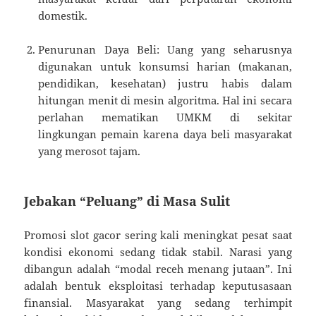
domestik.
Penurunan Daya Beli: Uang yang seharusnya
digunakan untuk konsumsi harian (makanan,
pendidikan, kesehatan) justru habis dalam
hitungan menit di mesin algoritma. Hal ini secara
perlahan mematikan UMKM di sekitar
lingkungan pemain karena daya beli masyarakat
yang merosot tajam.
Jebakan “Peluang” di Masa Sulit
Promosi slot gacor sering kali meningkat pesat saat
kondisi ekonomi sedang tidak stabil. Narasi yang
dibangun adalah “modal receh menang jutaan”. Ini
adalah bentuk eksploitasi terhadap keputusasaan
finansial. Masyarakat yang sedang terhimpit