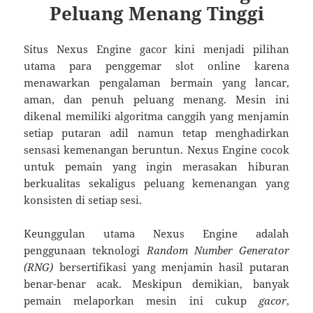
Peluang Menang Tinggi
Situs Nexus Engine gacor kini menjadi pilihan
utama para penggemar slot online karena
menawarkan pengalaman bermain yang lancar,
aman, dan penuh peluang menang. Mesin ini
dikenal memiliki algoritma canggih yang menjamin
setiap putaran adil namun tetap menghadirkan
sensasi kemenangan beruntun. Nexus Engine cocok
untuk pemain yang ingin merasakan hiburan
berkualitas sekaligus peluang kemenangan yang
konsisten di setiap sesi.
Keunggulan utama Nexus Engine adalah
penggunaan teknologi
Random Number Generator
(RNG)
bersertifikasi yang menjamin hasil putaran
benar-benar acak. Meskipun demikian, banyak
pemain melaporkan mesin ini cukup
gacor
,