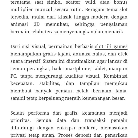
terutama saat simbol scatter, wild, atau bonus
multiplier muncul secara rutin. Beragam tema slot
tersedia, mulai dari klasik hingga modern dengan
animasi 3D memukau, sehingga pengalaman
bermain selalu terasa menyenangkan dan menarik.
Dari sisi visual, permainan berbasis
slot jili games
menampilkan grafis tajam, animasi halus, dan efek
suara imersif. Sistem ini dioptimalkan agar lancar di
semua perangkat, baik smartphone, tablet, maupun
PC, tanpa mengurangi kualitas visual. Kombinasi
kecepatan, stabilitas, dan tampilan memukau
membuat banyak pemain betah bermain lama,
sambil tetap berpeluang meraih kemenangan besar.
Selain performa dan grafis, keamanan menjadi
prioritas. Semua data dan transaksi pemain
dilindungi dengan enkripsi modern, memastikan
privasi tetap aman. Proses deposit dan penarikan