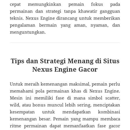
cepat memungkinkan pemain fokus pada
permainan dan strategi tanpa khawatir gangguan
teknis. Nexus Engine dirancang untuk memberikan
pengalaman bermain yang aman, nyaman, dan
menguntungkan.
Tips dan Strategi Menang di Situs
Nexus Engine Gacor
Untuk meraih kemenangan maksimal, pemain perlu
memahami pola permainan khas di Nexus Engine.
Mesin ini memiliki fase di mana simbol scatter,
wild, atau bonus muncul lebih sering, menciptakan
kesempatan untuk mendapatkan kombinasi
kemenangan besar. Pemain yang mampu membaca
ritme permainan dapat memanfaatkan fase gacor