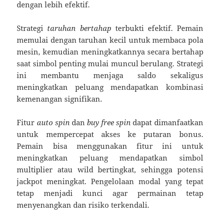
dengan lebih efektif.
Strategi
taruhan bertahap
terbukti efektif. Pemain
memulai dengan taruhan kecil untuk membaca pola
mesin, kemudian meningkatkannya secara bertahap
saat simbol penting mulai muncul berulang. Strategi
ini membantu menjaga saldo sekaligus
meningkatkan peluang mendapatkan kombinasi
kemenangan signifikan.
Fitur
auto spin
dan
buy free spin
dapat dimanfaatkan
untuk mempercepat akses ke putaran bonus.
Pemain bisa menggunakan fitur ini untuk
meningkatkan peluang mendapatkan simbol
multiplier atau wild bertingkat, sehingga potensi
jackpot meningkat. Pengelolaan modal yang tepat
tetap menjadi kunci agar permainan tetap
menyenangkan dan risiko terkendali.