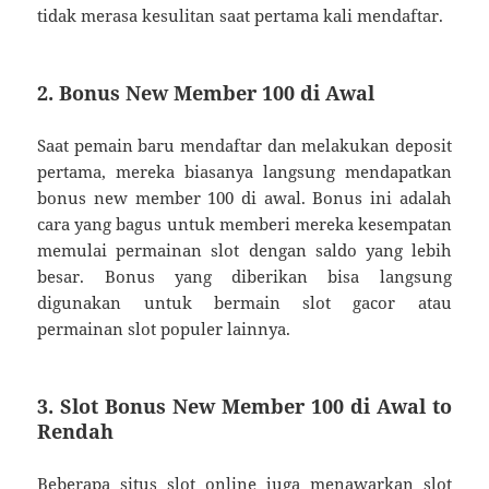
tidak merasa kesulitan saat pertama kali mendaftar.
2. Bonus New Member 100 di Awal
Saat pemain baru mendaftar dan melakukan deposit
pertama, mereka biasanya langsung mendapatkan
bonus new member 100 di awal. Bonus ini adalah
cara yang bagus untuk memberi mereka kesempatan
memulai permainan slot dengan saldo yang lebih
besar. Bonus yang diberikan bisa langsung
digunakan untuk bermain slot gacor atau
permainan slot populer lainnya.
3. Slot Bonus New Member 100 di Awal to
Rendah
Beberapa situs slot online juga menawarkan slot