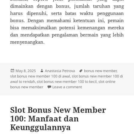
dimainkan dengan bonus, jumlah taruhan yang
harus dipenuhi, serta batas waktu penggunaan
bonus. Dengan memahami ketentuan ini, pemain
bisa memaksimalkan potensi kemenangan mereka
dan mendapatkan pengalaman bermain yang lebih
menyenangkan.
Posted
Author
Tags
May 8, 2025
Anastasia Petrova
bonus new member
,
on
slot bonus new member 100 di awal
,
slot bonus new member 100 di
awal to rendah
,
slot bonus new member 100 to kecil
,
slot online
on Bonus New Member 100: Pe
bonus new member
Leave a comment
Slot Bonus New Member
100: Manfaat dan
Keunggulannya