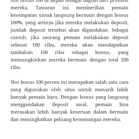
slot bonus 100 di depan sebagai bagian dari promosi
mereka. Tawaran ini memberikan pemain
kesempatan untuk langsung bermain dengan bonus
100%, yang artinya jika mereka melakukan deposit,
jumlah deposit tersebut akan digandakan. Sebagai
contoh, jika seorang pemain melakukan deposit
sebesar 100 ribu, mereka akan mendapatkan
tambahan 100 ribu sebagai bonus, yang
memungkinkan mereka bermain dengan total 200
ribu.
Slot bonus 100 persen ini merupakan salah satu cara
yang digunakan oleh situs untuk menarik lebih
banyak pemain baru. Dengan bonus yang langsung
menggandakan deposit awal, pemain bisa
merasakan lebih banyak keseruan dalam bermain
dan meningkatkan peluang kemenangan mereka.