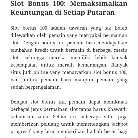
Slot Bonus 100: Memaksimalkan
Keuntungan di Setiap Putaran
Slot bonus 100 adalah tawaran yang tak boleh
dilewatkan oleh pemain yang menyukai permainan
slot. Dengan bonus ini, pemain bisa mendapatkan
tambahan kredit untuk bermain di berbagai mesin
slot, sehingga mereka memiliki lebih banyak
kesempatan untuk meraih kemenangan. Banyak
situs judi online yang menawarkan slot bonus 100,
baik untuk pemain baru maupun pemain yang
sudah berpengalaman.
Dengan slot bonus ini, pemain dapat menikmati
berbagai jenis permainan slot tanpa harus khawatir
kehabisan saldo. Selain itu, beberapa situs juga
memberikan peluang untuk memenangkan jackpot
progresif yang bisa memberikan hadiah besar bagi