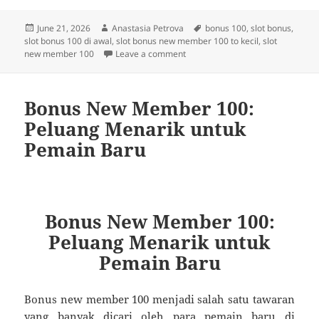
Posted
Author
Tags
June 21, 2026
Anastasia Petrova
bonus 100
,
slot bonus
,
on
slot bonus 100 di awal
,
slot bonus new member 100 to kecil
,
slot
on Keuntungan Maksimal Bermain
new member 100
Leave a comment
Bonus New Member 100:
Peluang Menarik untuk
Pemain Baru
Bonus New Member 100:
Peluang Menarik untuk
Pemain Baru
Bonus new member 100 menjadi salah satu tawaran
yang banyak dicari oleh para pemain baru di