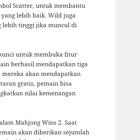
imbol Scatter, untuk membantu
ang lebih baik. Wild juga
ebih tinggi jika muncul di
h kunci untuk membuka fitur
ain berhasil mendapatkan tiga
an, mereka akan mendapatkan
utaran gratis, pemain bisa
gkatkan nilai kemenangan
 dalam Mahjong Wins 2. Saat
pemain akan diberikan sejumlah