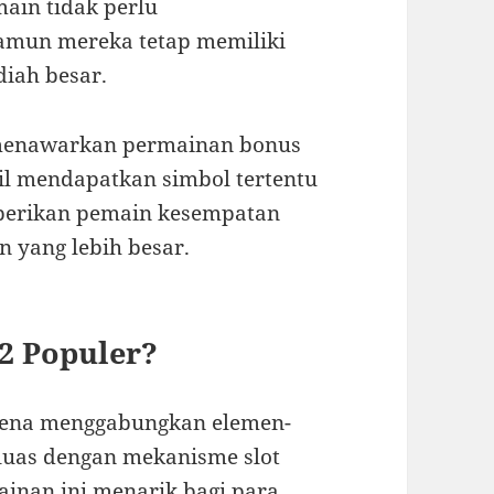
main tidak perlu
mun mereka tetap memiliki
iah besar.
 menawarkan permainan bonus
sil mendapatkan simbol tertentu
berikan pemain kesempatan
 yang lebih besar.
2 Populer?
rena menggabungkan elemen-
luas dengan mekanisme slot
inan ini menarik bagi para