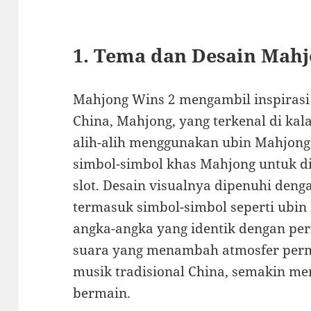
1.
Tema dan Desain Mahj
Mahjong Wins 2 mengambil inspirasi 
China, Mahjong, yang terkenal di ka
alih-alih menggunakan ubin Mahjong
simbol-simbol khas Mahjong untuk d
slot. Desain visualnya dipenuhi den
termasuk simbol-simbol seperti ubin
angka-angka yang identik dengan per
suara yang menambah atmosfer perm
musik tradisional China, semakin 
bermain.