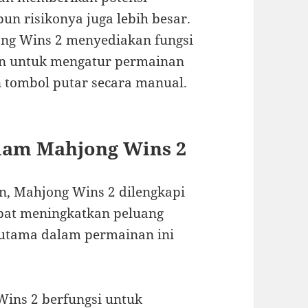
un risikonya juga lebih besar.
ong Wins 2 menyediakan fungsi
n untuk mengatur permainan
 tombol putar secara manual.
alam Mahjong Wins 2
n, Mahjong Wins 2 dilengkapi
apat meningkatkan peluang
 utama dalam permainan ini
Wins 2 berfungsi untuk