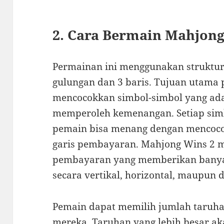
2.
Cara Bermain Mahjong
Permainan ini menggunakan struktur
gulungan dan 3 baris. Tujuan utama
mencocokkan simbol-simbol yang ada
memperoleh kemenangan. Setiap simbo
pemain bisa menang dengan mencoco
garis pembayaran. Mahjong Wins 2 
pembayaran yang memberikan banya
secara vertikal, horizontal, maupun d
Pemain dapat memilih jumlah taruha
mereka. Taruhan yang lebih besar a