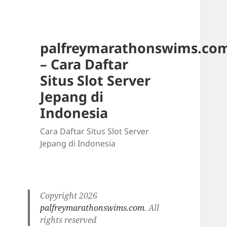
palfreymarathonswims.co
– Cara Daftar
Situs Slot Server
Jepang di
Indonesia
Cara Daftar Situs Slot Server
Jepang di Indonesia
Copyright 2026
palfreymarathonswims.com
. All
rights reserved