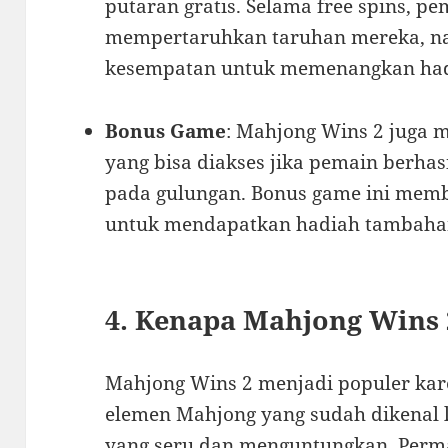
putaran gratis. Selama free spins, pe
mempertaruhkan taruhan mereka, na
kesempatan untuk memenangkan had
Bonus Game
: Mahjong Wins 2 juga
yang bisa diakses jika pemain berha
pada gulungan. Bonus game ini mem
untuk mendapatkan hadiah tambahan
4.
Kenapa Mahjong Wins 
Mahjong Wins 2 menjadi populer ka
elemen Mahjong yang sudah dikenal 
yang seru dan menguntungkan. Perma