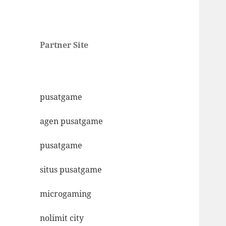
Partner Site
pusatgame
agen pusatgame
pusatgame
situs pusatgame
microgaming
nolimit city