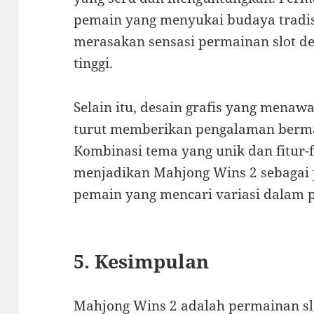
pemain yang menyukai budaya tradisi
merasakan sensasi permainan slot d
tinggi.
Selain itu, desain grafis yang menaw
turut memberikan pengalaman berma
Kombinasi tema yang unik dan fitur-
menjadikan Mahjong Wins 2 sebagai 
pemain yang mencari variasi dalam p
5.
Kesimpulan
Mahjong Wins 2 adalah permainan sl