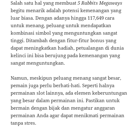
Salah satu hal yang membuat
5 Rabbits Megaways
begitu menarik adalah potensi kemenangan yang
luar biasa. Dengan adanya hingga 117,649 cara
untuk menang, peluang untuk mendapatkan
kombinasi simbol yang menguntungkan sangat
tinggi. Ditambah dengan fitur-fitur bonus yang
dapat meningkatkan hadiah, petualangan di dunia
kelinci ini bisa berujung pada kemenangan yang
sangat menguntungkan.
Namun, meskipun peluang menang sangat besar,
pemain juga perlu berhati-hati. Seperti halnya
permainan slot lainnya, ada elemen keberuntungan
yang besar dalam permainan ini. Pastikan untuk
bermain dengan bijak dan mengatur anggaran
permainan Anda agar dapat menikmati permainan
tanpa stres.