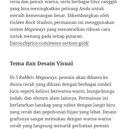
ceria dan penuh warna, serta berbagai fitur canggih
yang bisa meningkatkan peluang Anda untuk
meraih kemenangan besar. Dikembangkan oleh
Golden Rock Studios
, permainan ini menggunakan
sistem
Megaways
yang menawarkan ribuan cara
untuk menang pada setiap putaran.
fairouzbyrico.com/menu-section-gold/
Tema dan Desain Visual
Di
5 Rabbits Megaways
, pemain akan dibawa ke
dunia cerah yang dihiasi dengan berbagai simbol
lucu seperti kelinci berwarna-warni, bunga-bunga
indah, dan elemen alam lainnya. Permainan ini
berlatarkan lanskap yang subur dengan langit biru
yang cerah dan pepohonan hijau yang lebat. Desain
grafisnya sangat memukau dengan warna-warna
cerah yang langsung menarik perhatian pemain