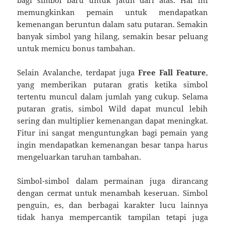
bagi simbol baru untuk jatuh dari atas. Hal ini
memungkinkan pemain untuk mendapatkan
kemenangan beruntun dalam satu putaran. Semakin
banyak simbol yang hilang, semakin besar peluang
untuk memicu bonus tambahan.
Selain Avalanche, terdapat juga
Free Fall Feature
,
yang memberikan putaran gratis ketika simbol
tertentu muncul dalam jumlah yang cukup. Selama
putaran gratis, simbol Wild dapat muncul lebih
sering dan multiplier kemenangan dapat meningkat.
Fitur ini sangat menguntungkan bagi pemain yang
ingin mendapatkan kemenangan besar tanpa harus
mengeluarkan taruhan tambahan.
Simbol-simbol dalam permainan juga dirancang
dengan cermat untuk menambah keseruan. Simbol
penguin, es, dan berbagai karakter lucu lainnya
tidak hanya mempercantik tampilan tetapi juga