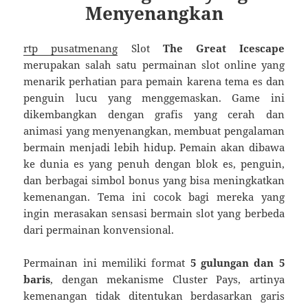
Menyenangkan
rtp pusatmenang
Slot
The Great Icescape
merupakan salah satu permainan slot online yang
menarik perhatian para pemain karena tema es dan
penguin lucu yang menggemaskan. Game ini
dikembangkan dengan grafis yang cerah dan
animasi yang menyenangkan, membuat pengalaman
bermain menjadi lebih hidup. Pemain akan dibawa
ke dunia es yang penuh dengan blok es, penguin,
dan berbagai simbol bonus yang bisa meningkatkan
kemenangan. Tema ini cocok bagi mereka yang
ingin merasakan sensasi bermain slot yang berbeda
dari permainan konvensional.
Permainan ini memiliki format
5 gulungan dan 5
baris
, dengan mekanisme Cluster Pays, artinya
kemenangan tidak ditentukan berdasarkan garis