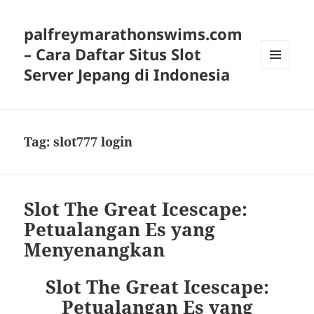
palfreymarathonswims.com
– Cara Daftar Situs Slot
Server Jepang di Indonesia
MENU
AND
WIDGETS
Tag:
slot777 login
Slot The Great Icescape:
Petualangan Es yang
Menyenangkan
Slot The Great Icescape:
Petualangan Es yang