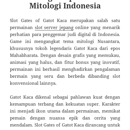
Mitologi Indonesia
Slot Gates of Gatot Kaca merupakan salah satu
permainan
slot server jepang
online yang menarik
perhatian para penggemar judi digital di Indonesia.
Game ini mengangkat tema mitologi Nusantara,
khususnya tokoh legendaris Gatot Kaca dari epos
Mahabharata. Dengan desain grafis yang memukau,
animasi yang halus, dan fitur bonus yang inovatif,
permainan ini berhasil menghadirkan pengalaman
bermain yang seru dan berbeda dibanding slot
konvensional lainnya.
Gatot Kaca dikenal sebagai pahlawan kuat dengan
kemampuan terbang dan kekuatan super. Karakter
ini menjadi ikon utama dalam permainan, memikat
pemain dengan nuansa epik dan cerita yang
mendalam. Slot Gates of Gatot Kaca dirancang untuk