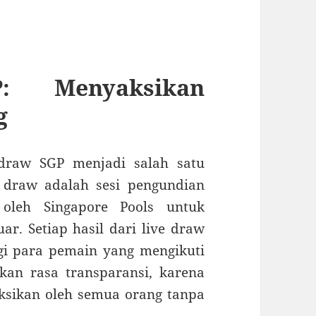
 Menyaksikan
g
 draw SGP menjadi salah satu
 draw adalah sesi pengundian
 oleh Singapore Pools untuk
. Setiap hasil dari live draw
gi para pemain yang mengikuti
kan rasa transparansi, karena
aksikan oleh semua orang tanpa