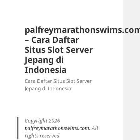
palfreymarathonswims.co
– Cara Daftar
Situs Slot Server
Jepang di
Indonesia
Cara Daftar Situs Slot Server
Jepang di Indonesia
Copyright 2026
palfreymarathonswims.com
. All
rights reserved