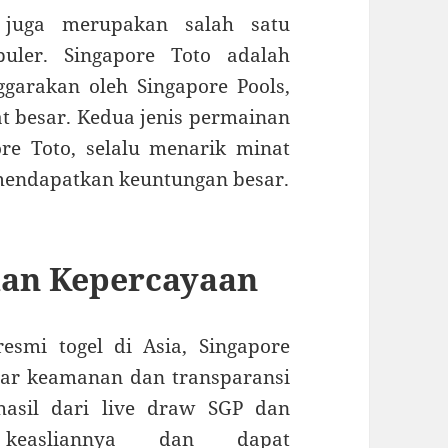
o juga merupakan salah satu
uler. Singapore Toto adalah
ggarakan oleh Singapore Pools,
at besar. Kedua jenis permainan
re Toto, selalu menarik minat
mendapatkan keuntungan besar.
an Kepercayaan
esmi togel di Asia, Singapore
ndar keamanan dan transparansi
hasil dari live draw SGP dan
keasliannya dan dapat