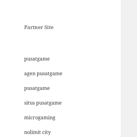
Partner Site
pusatgame
agen pusatgame
pusatgame
situs pusatgame
microgaming
nolimit city