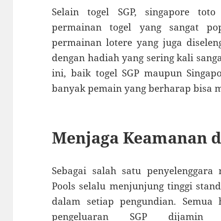
Selain togel SGP, singapore tot
permainan togel yang sangat pop
permainan lotere yang juga diselen
dengan hadiah yang sering kali sang
ini, baik togel SGP maupun Singapo
banyak pemain yang berharap bisa 
Menjaga Keamanan d
Sebagai salah satu penyelenggara r
Pools selalu menjunjung tinggi sta
dalam setiap pengundian. Semua 
pengeluaran SGP dijamin 