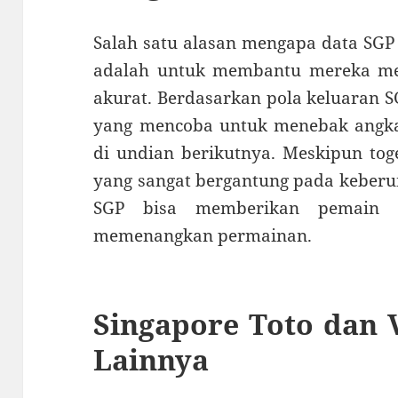
Salah satu alasan mengapa data SGP 
adalah untuk membantu mereka me
akurat. Berdasarkan pola keluaran 
yang mencoba untuk menebak angka-
di undian berikutnya. Meskipun to
yang sangat bergantung pada keberun
SGP bisa memberikan pemain p
memenangkan permainan.
Singapore Toto dan 
Lainnya