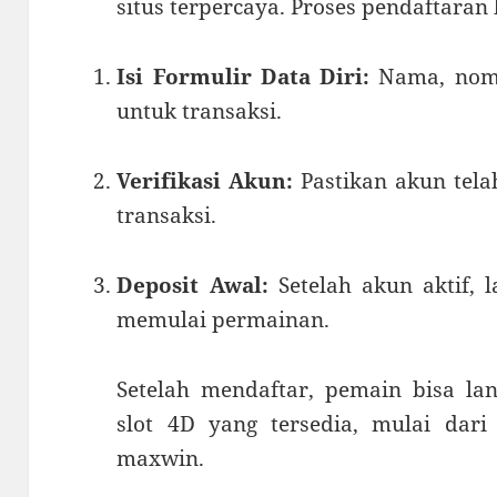
situs terpercaya. Proses pendaftara
Isi Formulir Data Diri:
Nama, nomo
untuk transaksi.
Verifikasi Akun:
Pastikan akun tela
transaksi.
Deposit Awal:
Setelah akun aktif, 
memulai permainan.
Setelah mendaftar, pemain bisa la
slot 4D yang tersedia, mulai dari
maxwin.