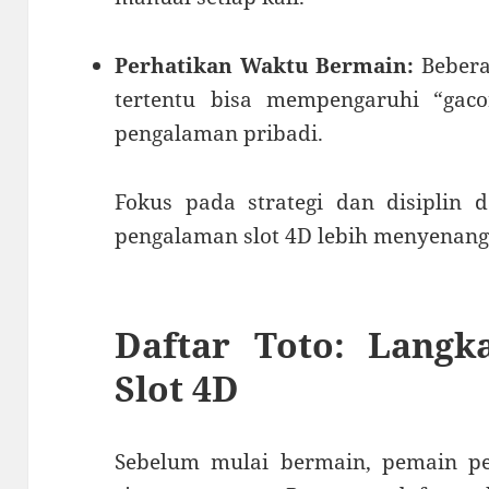
Perhatikan Waktu Bermain:
Bebera
tertentu bisa mempengaruhi “gaco
pengalaman pribadi.
Fokus pada strategi dan disipli
pengalaman slot 4D lebih menyenan
Daftar Toto: Lang
Slot 4D
Sebelum mulai bermain, pemain p