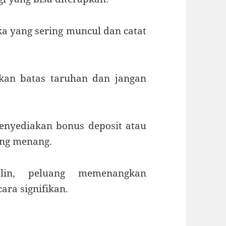
a yang sering muncul dan catat
an batas taruhan dan jangan
enyediakan bonus deposit atau
ng menang.
lin, peluang memenangkan
ara signifikan.