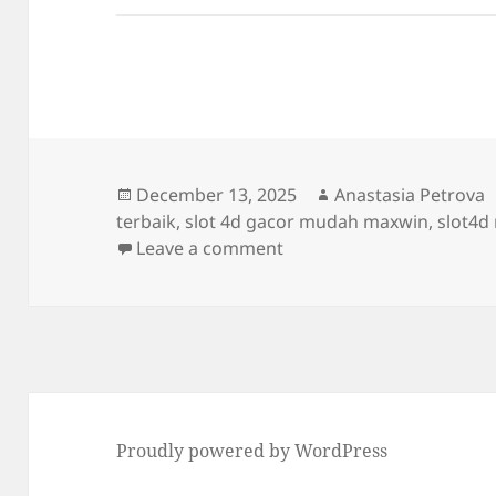
Posted
Author
December 13, 2025
Anastasia Petrova
on
terbaik
,
slot 4d gacor mudah maxwin
,
slot4
on Situs Slot 4D Online 
Leave a comment
Proudly powered by WordPress