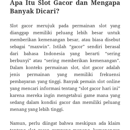
Apa Itu Slot Gacor dan Mengapa
Banyak Dicari?
Slot gacor merujuk pada permainan slot yang
dianggap memiliki peluang lebih besar untuk
memberikan kemenangan besar, atau biasa disebut
sebagai “maxwin”. Istilah “gacor” sendiri berasal
dari bahasa Indonesia yang berarti “sering
berbunyi” atau “sering memberikan kemenangan”.
Dalam konteks permainan slot, slot gacor adalah
jenis permainan yang memiliki frekuensi
pembayaran yang tinggi. Banyak pemain slot online
yang mencari informasi tentang “slot gacor hari ini”
karena mereka ingin mengetahui game mana yang
sedang dalam kondisi gacor dan memiliki peluang
menang yang lebih tinggi.
Namun, perlu diingat bahwa meskipun ada klaim