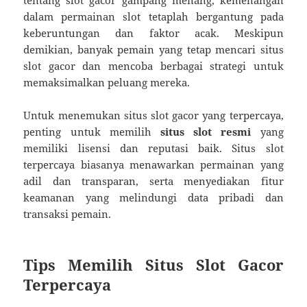
tentang slot gacor gampang menang, kemenangan
dalam permainan slot tetaplah bergantung pada
keberuntungan dan faktor acak. Meskipun
demikian, banyak pemain yang tetap mencari situs
slot gacor dan mencoba berbagai strategi untuk
memaksimalkan peluang mereka.
Untuk menemukan situs slot gacor yang terpercaya,
penting untuk memilih
situs slot resmi
yang
memiliki lisensi dan reputasi baik. Situs slot
terpercaya biasanya menawarkan permainan yang
adil dan transparan, serta menyediakan fitur
keamanan yang melindungi data pribadi dan
transaksi pemain.
Tips Memilih Situs Slot Gacor
Terpercaya