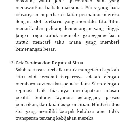
maxwin, yakni jenis permainan slot yang
menawarkan hadiah maksimal. Situs yang baik
biasanya memperbarui daftar permainan mereka
dengan
slot terbaru
yang memiliki fitur-fitur
menarik dan peluang kemenangan yang tinggi.
Jangan ragu untuk mencoba game-game baru
untuk mencari tahu mana yang memberi
kemenangan besar.
Cek Review dan Reputasi Situs
Salah satu cara terbaik untuk mengetahui apakah
situs slot tersebut terpercaya adalah dengan
membaca review dari pemain lain. Situs dengan
reputasi baik biasanya mendapatkan ulasan
positif tentang layanan pelanggan, proses
penarikan, dan kualitas permainan. Hindari situs
slot yang memiliki banyak keluhan atau tidak
transparan tentang kebijakan mereka.