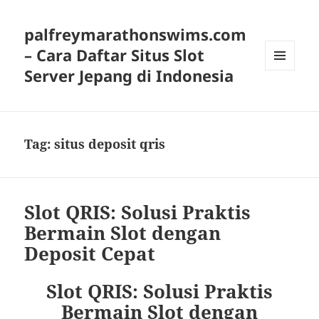
palfreymarathonswims.com
– Cara Daftar Situs Slot
Server Jepang di Indonesia
MENU
AND
WIDGETS
Tag:
situs deposit qris
Slot QRIS: Solusi Praktis
Bermain Slot dengan
Deposit Cepat
Slot QRIS: Solusi Praktis
Bermain Slot dengan