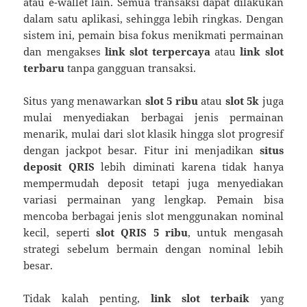
atau e-wallet lain. Semua transaksi dapat dilakukan
dalam satu aplikasi, sehingga lebih ringkas. Dengan
sistem ini, pemain bisa fokus menikmati permainan
dan mengakses
link slot terpercaya
atau
link slot
terbaru
tanpa gangguan transaksi.
Situs yang menawarkan
slot 5 ribu
atau
slot 5k
juga
mulai menyediakan berbagai jenis permainan
menarik, mulai dari slot klasik hingga slot progresif
dengan jackpot besar. Fitur ini menjadikan
situs
deposit QRIS
lebih diminati karena tidak hanya
mempermudah deposit tetapi juga menyediakan
variasi permainan yang lengkap. Pemain bisa
mencoba berbagai jenis slot menggunakan nominal
kecil, seperti
slot QRIS 5 ribu
, untuk mengasah
strategi sebelum bermain dengan nominal lebih
besar.
Tidak kalah penting,
link slot terbaik
yang