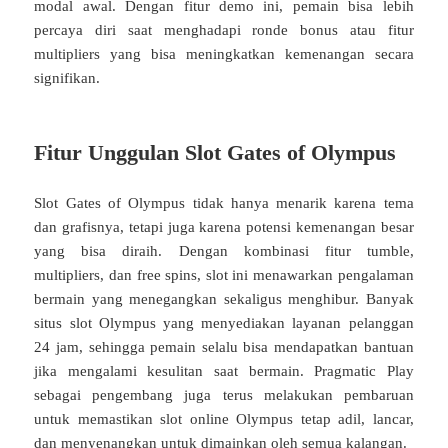
modal awal. Dengan fitur demo ini, pemain bisa lebih
percaya diri saat menghadapi ronde bonus atau fitur
multipliers yang bisa meningkatkan kemenangan secara
signifikan.
Fitur Unggulan Slot Gates of Olympus
Slot Gates of Olympus tidak hanya menarik karena tema
dan grafisnya, tetapi juga karena potensi kemenangan besar
yang bisa diraih. Dengan kombinasi fitur tumble,
multipliers, dan free spins, slot ini menawarkan pengalaman
bermain yang menegangkan sekaligus menghibur. Banyak
situs slot Olympus yang menyediakan layanan pelanggan
24 jam, sehingga pemain selalu bisa mendapatkan bantuan
jika mengalami kesulitan saat bermain. Pragmatic Play
sebagai pengembang juga terus melakukan pembaruan
untuk memastikan slot online Olympus tetap adil, lancar,
dan menyenangkan untuk dimainkan oleh semua kalangan.