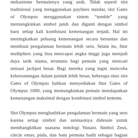
mekanisme bermainnya yang unik. Tidak seperti slot
tradisional yang menggunakan paylines standar, slot Gates
of Olympus menggunakan sistem “tumble” yang
memungkinkan simbol jatuh dan diganti dengan simbol
baru setiap kali kombinasi kemenangan terjadi. Hal ini
meningkatkan peluang kemenangan secara beruntun dan
membuat pengalaman bermain lebih seru. Selain itu, fitur
multipliers yang bisa mencapai angka tinggi juga menjadi
daya tarik utama, terutama bagi pemain yang mencari
sensasi jackpot besar. Bagi mereka yang ingin mencoba
keberuntungan dalam jumlah lebih besar, beberapa situs slot
Gates of Olympus bahkan menyediakan fitur Gates of
Olympus 1000, yang memungkinkan pemain mendapatkan
kemenangan maksimal dengan kombinasi simbol tertentu.
Slot Olympus menghadirkan pengalaman bermain yang seru
karena setiap simbol dan animasinya didesain untuk
membangkitkan suasana mitologi Yunani. Simbol Zeus,
cincin emas, piala, dan batu permata hadir sebagai bagian