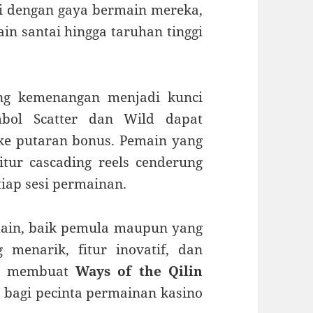
i dengan gaya bermain mereka,
in santai hingga taruhan tinggi
ng kemenangan menjadi kunci
mbol Scatter dan Wild dapat
e putaran bonus. Pemain yang
ur cascading reels cenderung
iap sesi permainan.
emain, baik pemula maupun yang
menarik, fitur inovatif, dan
ik membuat
Ways of the Qilin
it bagi pecinta permainan kasino